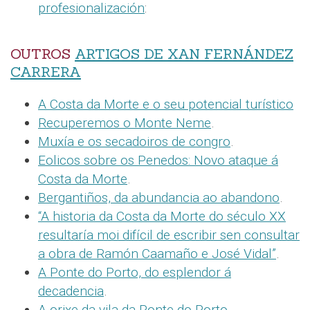
profesionalización
:
OUTROS
ARTIGOS DE XAN FERNÁNDEZ
CARRERA
A Costa da Morte e o seu potencial turístico
Recuperemos o Monte Neme
.
Muxía e os secadoiros de congro
.
Eolicos sobre os Penedos: Novo ataque á
Costa da Morte
.
Bergantiños, da abundancia ao abandono
.
“A historia da Costa da Morte do século XX
resultaría moi difícil de escribir sen consultar
a obra de Ramón Caamaño e José Vidal”
.
A Ponte do Porto, do esplendor á
decadencia
.
A orixe da vila da Ponte do Porto
.