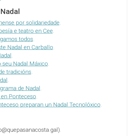
 Nadal
nense por solidariedade
.
esía e teatro en Cee
.
ogamos todos
.
te Nadal en Carballo
.
Nadal
.
o seu Nadal Máxico
.
e tradicións
.
dal
.
ograma de Nadal
.
 en Ponteceso
.
nteceso preparan un Nadal Tecnolóxico
.
o@quepasanacosta.gal).