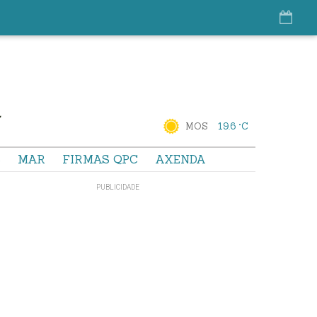
MOS
19.6 °C
S
MAR
FIRMAS QPC
AXENDA