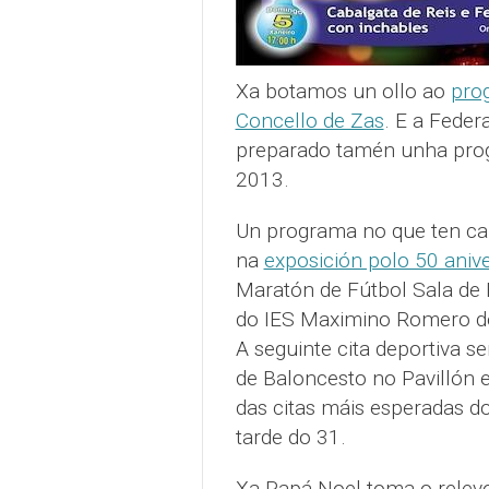
Xa botamos un ollo ao
pro
Concello de Zas
. E a Feder
preparado tamén unha prog
2013.
Un programa no que ten cabi
na
exposición polo 50 aniv
Maratón de Fútbol Sala de 
do IES Maximino Romero de
A seguinte cita deportiva 
de Baloncesto no Pavillón e
das citas máis esperadas d
tarde do 31.
Xa Papá Noel toma o relevo