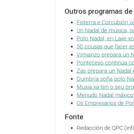
Outros programas de
Fisterra e Corcubión ú
Un Nadal de música, po
Polo Nadal, en Laxe x
50 cousas que facer es
Vimianzo prepara un 
Ponteceso continúa c
Zas prepara un Nadal d
Dumbría soña polo Na
Muxia xa ten o seu pr
Menudo Nadal máxico
Os Empresarios de Po
Fonte
Redacción de QPC (inf