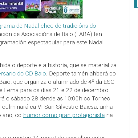
grama de Nadal cheo de tradicións do
ación de Asociacións de Baio (FABA) ten
ramación espectacular para este Nadal
da o deporte e a historia, que se materializa
ersario do CD Baio
. Deporte tamén ahberá co
Baio, que organiza o alumnado de 4º da ESO
 Lema para os días 21 e 22 de decembro.
será o sábado 28 dende as 10:00h co Torneo
 culminará ca VI San Silvestre Baiesa, unha
o ano, co
humor como gran protagonista
na
 e o martes 24 repartido agasallos polas