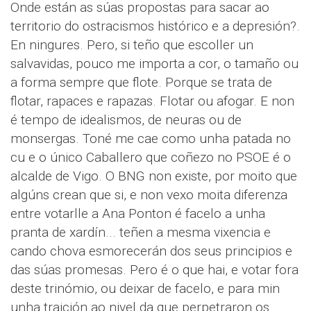
Onde están as súas propostas para sacar ao
territorio do ostracismos histórico e a depresión?.
En ningures. Pero, si teño que escoller un
salvavidas, pouco me importa a cor, o tamaño ou
a forma sempre que flote. Porque se trata de
flotar, rapaces e rapazas. Flotar ou afogar. E non
é tempo de idealismos, de neuras ou de
monsergas. Toné me cae como unha patada no
cu e o único Caballero que coñezo no PSOE é o
alcalde de Vigo. O BNG non existe, por moito que
algúns crean que si, e non vexo moita diferenza
entre votarlle a Ana Ponton é facelo a unha
pranta de xardín... teñen a mesma vixencia e
cando chova esmorecerán dos seus principios e
das súas promesas. Pero é o que hai, e votar fora
deste trinómio, ou deixar de facelo, e para min
unha traición ao nivel da que perpetraron os