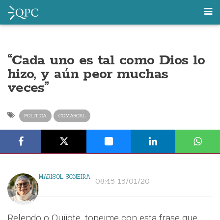
“Cada uno es tal como Dios lo
hizo, y aún peor muchas
veces”
POLITICA
COMARCAL
MARISOL SONEIRA
08:45 15/01/20
Relendo o Quijote, topeime con esta frase que