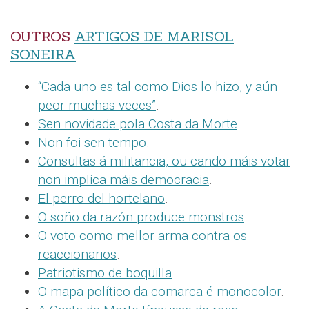
OUTROS
ARTIGOS DE MARISOL
SONEIRA
“Cada uno es tal como Dios lo hizo, y aún
peor muchas veces”
.
Sen novidade pola Costa da Morte
.
Non foi sen tempo
.
Consultas á militancia, ou cando máis votar
non implica máis democracia
.
El perro del hortelano
.
O soño da razón produce monstros
O voto como mellor arma contra os
reaccionarios
.
Patriotismo de boquilla
.
O mapa político da comarca é monocolor
.