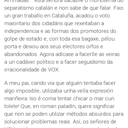
Arrimadas... esta señora sácaslle o monotema do
separatismo catalán e non sabe de que falar. Fixo
un gran traballo en Cataluña, acadou o voto
maioritario dos cidadáns que rexeitaban a
independencia e as formas dos promotores do
golpe de estado e, con toda esa bagaxe, pillou
porta e deixou aos seus electores orfos e
abandonados. Agora adícase a facerlle as veiras
a un cadáver político e a facer seguidismo da
irracionalidade de VOX.
A meu pai, cando vía que alguén tentaba facer
algo imposible, utilizaba unha vella expresión
mariñeira: Iso é coma tentar chicar o mar cun
tolete! Que, en roman paladín, quere significar
que non se poden utilizar métodos absurdos para
solucionar problemas reais. Así, os señores de