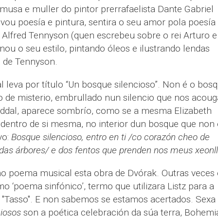
musa e muller do pintor prerrafaelista Dante Gabriel
tivou poesía e pintura, sentira o seu amor pola poesía
e Alfred Tennyson (quen escrebeu sobre o rei Arturo e
nou o seu estilo, pintando óleos e ilustrando lendas
l de Tennyson.
 leva por título “Un bosque silencioso”. Non é o bos
o de misterio, embrullado nun silencio que nos acoug
ddal, aparece sombrío, como se a mesma Elizabeth
dentro de si mesma, no interior dun bosque que non 
vo:
Bosque silencioso, entro en ti /co corazón cheo de
 das árbores/ e dos fentos que prenden nos meus xeonl
poema musical esta obra de Dvórak. Outras veces 
o ‘poema sinfónico’, termo que utilizara Listz para a
s "Tasso". E non sabemos se estamos acertados. Sexa
iosos
son a poética celebración da súa terra, Bohemi