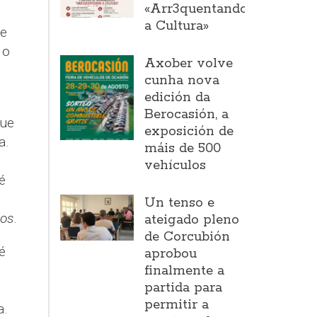
«Arr3quentando
a Cultura»
 e
 o
Axober volve
cunha nova
edición da
Berocasión, a
que
exposición de
a.
máis de 500
vehículos
é
Un tenso e
los
.
ateigado pleno
de Corcubión
é
aprobou
finalmente a
partida para
permitir a
a.