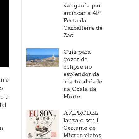
vangarda par
arrincar a 41ª
Festa da
Carballeira de
Zas
Guía para
gozar da
eclipse no
esplendor da
an á
súa totalidade
no
na Costa da
Morte
u a
tal
AFIPRODEL
lanza o seu I
Certame de
en
Microrrelatos