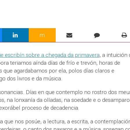
m
rie escribín sobre a chegada da primavera
, a intuición
ra teriamos aínda días de frío e trevón, horas de
s que agardabamos por ela, polos días claros e
go dos livros e da música.
sonancias. Días en que contemplo no rostro dos meu
os, na lonxanía da olladas, na soedade e o desamparo
nexorábel proceso de decadencia.
za que nos posúe, a lectura, a escrita, a contemplació
cerdeiras, o canto dos paxaros e a música, sosegan c