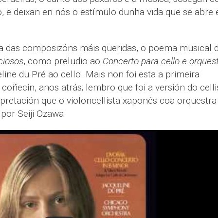
e deixan en nós o estímulo dunha vida que se abre 
ha das composizóns máis queridas, o poema musical 
ciosos
, como preludio ao
Concerto para cello e orques
line du Pré ao cello. Mais non foi esta a primeira
 coñecin, anos atrás; lembro que foi a versión do celli
rpretación que o violoncellista xaponés coa orquestra
 por Seiji Ozawa.