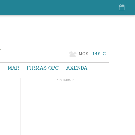
MOS
14.6 °C
S
MAR
FIRMAS QPC
AXENDA