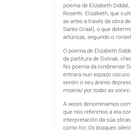
poema de Elizabeth Siddal, 
Rosertti. Elizabeth, que cul
as artes a través da obra d
Santo Graal), o que determi
artúricas, seguindo o ronse
O poema de Elizabeth Siddal
da partitura de Dvórak, che
No poema da londinense Si
entrara nun espazo oscuro 
senón o seu ánimo depresi
miseria/ por todas as voces
A veces denominamos como 
que nos referimos a ela com
interpretación da súa obra
como for,
Os bosques silenc