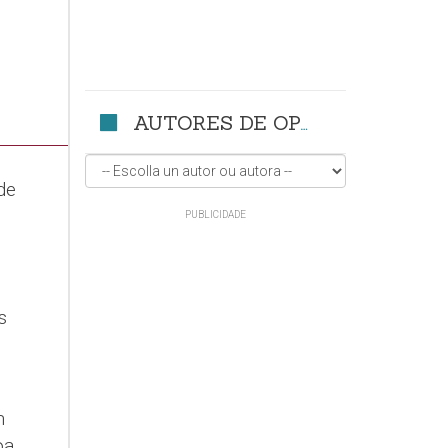
AUTORES DE OPINIÓN
 de
s
n
oa