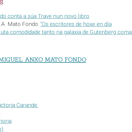
S
o conta a súa Trave nun novo libro
.
.A. Mato Fondo:
“Os escritores de hoxe en día
ta comodidade tanto na galaxia de Gutenberg coma
MIGUEL ANXO MATO FONDO
.
ictoria Carande.
.
moria
.
o)
.