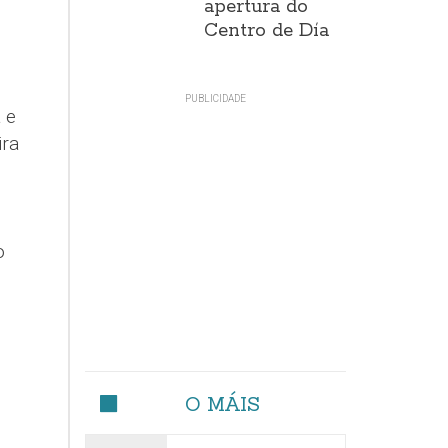
apertura do
Centro de Día
 e
ira
o
O MÁIS