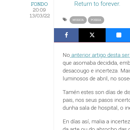
Return to forever.
FONDO
20:09
13/03/22
MUSICA
POESIA
No
anterior artigo desta se
que asomaba decidida, embo
desacougo e incerteza. Mai
luminosos de abril, no sose
Tamén estes son días de di
pais, nos seus pasos incert
dunha sala de hospital, o i
En días así, malia a incerte
da arte ou do abrocho das 