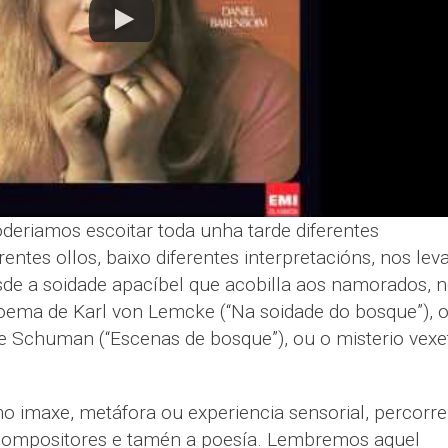
deriamos escoitar toda unha tarde diferentes
entes ollos, baixo diferentes interpretacións, nos lev
de a soidade apacíbel que acobilla aos namorados, 
oema de Karl von Lemcke (“Na soidade do bosque”), o
de Schuman (“Escenas de bosque”), ou o misterio vexe
o imaxe, metáfora ou experiencia sensorial, percorr
s compositores e tamén a poesía. Lembremos aquel