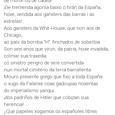
de morte ou de cadea!
¡De tremenda agonía baixo o tirán da España,
hoxe, vendida aos gansters das barras i as
estrelas!
Aos gansters da Whit-House, que non aos de
Chicago,
ao país da bomba "H", finchados de soberbia.
Son seis anos que viron, da patria, hoxe invadida,
colmar sua traxedia
có sinistro perigro de sere convertida
nun mortal cimiterio da terra barrallenta.
Mouro presente grego que fixo a toda España
o xugo da Falanxe coas gadoupas noxentas
do imperialismo yanqui...
¡dos padriños de Hitler que cobizan sua
herencia!...
¿Qué papeles xogamos os españoles libres