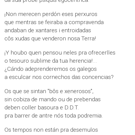
¡Non merecen perdón eses perxuros
que mentras se feiraba a compravenda
andaban de xantares i entroidadas
côs xudas que venderon nosa Terra!
¡Y houbo quen pensou neles pra ofrecerlles
o tesouro sublime da tua herencia!...
¿Cándo adeprenderemos os galegos
a esculcar nos cornechos das concencias?
Os que se sintan "bôs e xenerosos",
sin cobiza de mando ou de prebendas
deben coller basoura e D.D.T.
pra barrer de antre nós toda podremia.
Os tempos non están pra desemulos