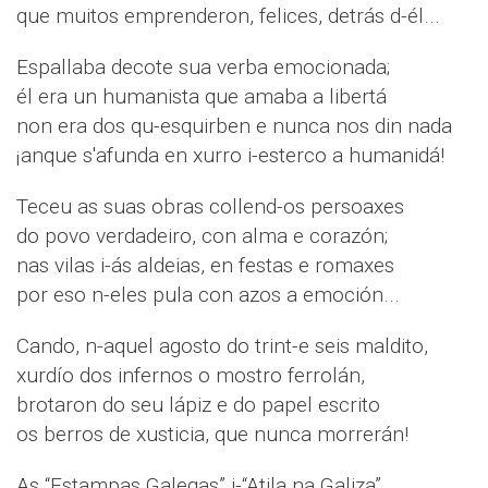
que muitos emprenderon, felices, detrás d-él...
Espallaba decote sua verba emocionada;
él era un humanista que amaba a libertá
non era dos qu-esquirben e nunca nos din nada
¡anque s'afunda en xurro i-esterco a humanidá!
Teceu as suas obras collend-os persoaxes
do povo verdadeiro, con alma e corazón;
nas vilas i-ás aldeias, en festas e romaxes
por eso n-eles pula con azos a emoción...
Cando, n-aquel agosto do trint-e seis maldito,
xurdío dos infernos o mostro ferrolán,
brotaron do seu lápiz e do papel escrito
os berros de xusticia, que nunca morrerán!
As “Estampas Galegas” i-“Atila na Galiza”