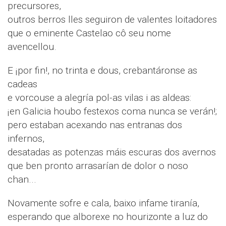
precursores,
outros berros lles seguiron de valentes loitadores
que o eminente Castelao cô seu nome
avencellou.
E ¡por fin!, no trinta e dous, crebantáronse as
cadeas
e vorcouse a alegría pol-as vilas i as aldeas:
¡en Galicia houbo festexos coma nunca se verán!;
pero estaban acexando nas entranas dos
infernos,
desatadas as potenzas máis escuras dos avernos
que ben pronto arrasarían de dolor o noso
chan...
Novamente sofre e cala, baixo infame tiranía,
esperando que alborexe no hourizonte a luz do