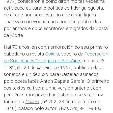
1977) coñeceron e coincidiron moitas veces na
actividade cultural e política co líder galeguista,
de aí que non sexa estraño que a súa figura
apareza moi evocada nos poemas publicados
por ambos e dous escritores emigrados da Costa
da Morte.
Hai 70 anos, en conmemoración do seu primeiro
cabodano a revista
Galicia
, voceiro da
Federación
de Sociedades Gallegas en Bos Aires
, no seu nº
1132, do 20 de xaneiro de 1951, publicou dous
sonetos e un debuxo para Castelao asinados
polo poeta laxés Antón Zapata García. O primeiro
dos textos xa tivera unha versión anterior, con
pequenas mudanzas lingüísticas, que vira a luz
tamén no
Galicia
(nº 702, 23 de novembro de
1940), datado polo autor: «Bos Ars, 8-11-940».