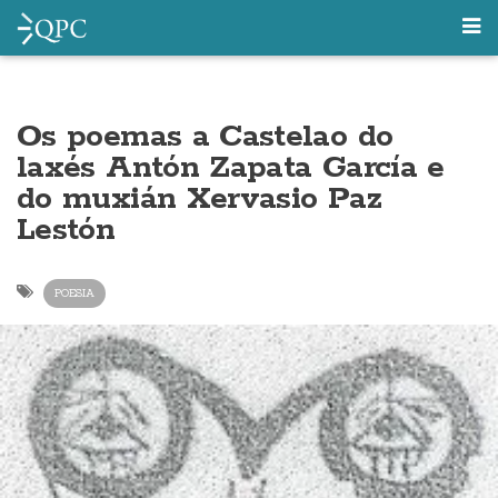
Os poemas a Castelao do
laxés Antón Zapata García e
do muxián Xervasio Paz
Lestón
POESIA