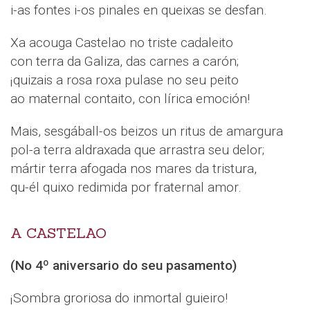
i-as fontes i-os pinales en queixas se desfan.
Xa acouga Castelao no triste cadaleito
con terra da Galiza, das carnes a carón;
¡quizais a rosa roxa pulase no seu peito
ao maternal contaito, con lírica emoción!
Mais, sesgáball-os beizos un ritus de amargura
pol-a terra aldraxada que arrastra seu delor;
mártir terra afogada nos mares da tristura,
qu-él quixo redimida por fraternal amor.
A CASTELAO
(No 4º aniversario do seu pasamento)
¡Sombra groriosa do inmortal guieiro!