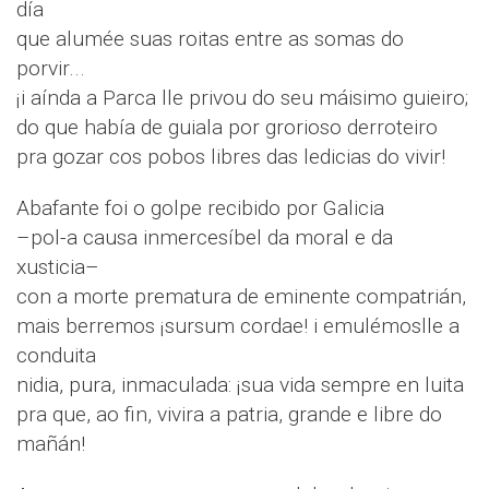
día
que alumée suas roitas entre as somas do
porvir...
¡i aínda a Parca lle privou do seu máisimo guieiro;
do que había de guiala por grorioso derroteiro
pra gozar cos pobos libres das ledicias do vivir!
Abafante foi o golpe recibido por Galicia
–pol-a causa inmercesíbel da moral e da
xusticia–
con a morte prematura de eminente compatrián,
mais berremos ¡sursum cordae! i emulémoslle a
conduita
nidia, pura, inmaculada: ¡sua vida sempre en luita
pra que, ao fin, vivira a patria, grande e libre do
mañán!