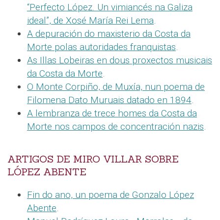
“Perfecto López. Un vimiancés na Galiza
ideal”, de Xosé María Rei Lema
.
A depuración do maxisterio da Costa da
Morte polas autoridades franquistas
.
As Illas Lobeiras en dous proxectos musicais
da Costa da Morte
.
O Monte Corpiño, de Muxía, nun poema de
Filomena Dato Muruais datado en 1894
.
A lembranza de trece homes da Costa da
Morte nos campos de concentración nazis
.
ARTIGOS DE MIRO VILLAR SOBRE
LÓPEZ ABENTE
Fin do ano, un poema de Gonzalo López
Abente
.