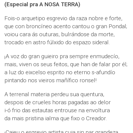
(Especial pra A NOSA TERRA)
Fois-o arquetipo esgrevio da raza nobre e forte,
que con broncíneo acento cantou o gran Pondal;
voiou cara ás outuras, bulrándose da morte,
trocado en astro fúlxido do espazo sideral.
¡A voz do gran guieiro pra sempre enmudecío,
mais, viven os seus feitos, que han de falar por él;
a luz do eixcelso esprito no eterno s-afundío
pintando nos vieiros mañífico ronsel!
A terrenal materia perdeu sua quentura,
despois de crueles horas pagadas ao delor
i-ó frio das estautas entrouse na envoltura
da mais pristina ialma que fixo o Creador.
¡Caieu o esgrevio artista cuia sin par grandeza