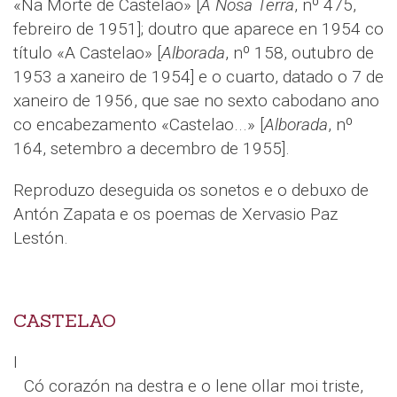
«Na Morte de Castelao» [
A Nosa Terra
, nº 475,
febreiro de 1951]; doutro que aparece en 1954 co
título «A Castelao» [
Alborada
, nº 158, outubro de
1953 a xaneiro de 1954] e o cuarto, datado o 7 de
xaneiro de 1956, que sae no sexto cabodano ano
co encabezamento «Castelao...» [
Alborada
, nº
164, setembro a decembro de 1955].
Reproduzo deseguida os sonetos e o debuxo de
Antón Zapata e os poemas de Xervasio Paz
Lestón.
CASTELAO
I
Có corazón na destra e o lene ollar moi triste,