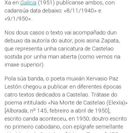
Xa en
Galicia
(1951) publícanse ambos, con
cadansúa data debaixo: «8/11/1940» e
«9/1/950».
Nos dous casos o texto vai acompañado dun
debuxo da autoría do autor, pois asina Zapata,
que representa unha caricatura de Castelao
sostida por unha man aberta (como vemos na
imaxe superior).
Pola súa banda, o poeta muxián Xervasio Paz
Lestón chegou a publicar en diferentes épocas
catro textos dedicados a Castelao. Trátase do
poema intitulado «Na Morte de Castelao (Elexía)»
[
Alborada
, nº 145, febreiro a abril de 1950],
escrito canda aconteceu, en 1950; doutro escrito
no primeiro cabodano, con epígrafe semellante