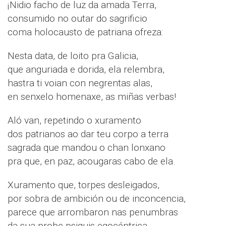
¡Nidio facho de luz da amada Terra,
consumido no outar do sagrificio
coma holocausto de patriana ofreza:
Nesta data, de loito pra Galicia,
que anguriada e dorida, ela relembra,
hastra ti voian con negrentas alas,
en senxelo homenaxe, as miñas verbas!
Aló van, repetindo o xuramento
dos patrianos ao dar teu corpo a terra
sagrada que mandou o chan lonxano
pra que, en paz, acougaras cabo de ela.
Xuramento que, torpes desleigados,
por sobra de ambición ou de inconcencia,
parece que arrombaron nas penumbras
da sua probe psiquis egocéntrica.