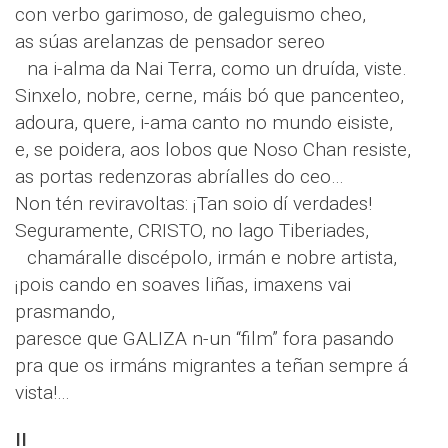
con verbo garimoso, de galeguismo cheo,
as súas arelanzas de pensador sereo
na i-alma da Nai Terra, como un druída, viste.
Sinxelo, nobre, cerne, máis bó que pancenteo,
adoura, quere, i-ama canto no mundo eisiste,
e, se poidera, aos lobos que Noso Chan resiste,
as portas redenzoras abríalles do ceo…
Non tén reviravoltas: ¡Tan soio dí verdades!
Seguramente, CRISTO, no lago Tiberiades,
chamáralle discépolo, irmán e nobre artista,
¡pois cando en soaves liñas, imaxens vai
prasmando,
paresce que GALIZA n-un “film” fora pasando
pra que os irmáns migrantes a teñan sempre á
vista!…
II