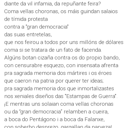
diante da vil infamia, da repuñante feira?
Coma vellas choronas, os máis guindan salaios
de tímida protesta
contra a "gran democracia"
das suas entretelas,
que nos feirou a todos por uns millóns de dólares
coma si se tratara de un fato de facenda.
Algúns botan cizaña contra os do propio bando,
con censurabre esquezo, con insensata afrenta
pra sagrada memoria dos mártires i os éroes
que caeron na patria por querer ter ideas;
pra sagrada memoria dos que inmortalizastes
nos xeniales diseños das "Estampas de Guerra".
¡E mentras uns solaian coma vellas choronas
ou da “gran democracia” relamben a cueira,
a boca do Pentágono i a boca da Falanxe,
con soberbo desprezo, gargallan da parveza!