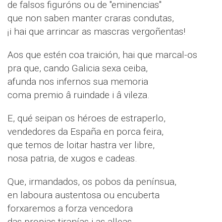
de falsos figuróns ou de "eminencias"
que non saben manter craras condutas,
¡i hai que arrincar as mascras vergoñentas!
Aos que estén coa traición, hai que marcal-os
pra que, cando Galicia sexa ceiba,
afunda nos infernos sua memoria
coma premio â ruindade i â vileza.
E, qué seipan os héroes de estraperlo,
vendedores da España en porca feira,
que temos de loitar hastra ver libre,
nosa patria, de xugos e cadeas.
Que, irmandados, os pobos da penínsua,
en laboura austentosa ou encuberta
forxaremos a forza vencedora
das propias tiranías i as alleas...