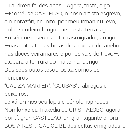
…Tal dixen fai des anos… Agora, triste, digo:
—Morréuse CASTELAO, o noso artista esgrevo,
e o corazón, de loito, por meu irmán eu levo,
pol-o sendeiro longo que n-esta terra sigo…
Eu séi que o seu esprito trasmigrador, amigo
—nas outas terras hirtas dos toxos e do acebo,
nas doces veiramares e pol-os vals de trevo—,
atopará a tenrura do maiternal abrigo.
Dos seus outos tesouros xa somos os
herdeiros:
“GALIZA MÁRTER”, “COUSAS”, labregos e
peixeiros,
deixáron-nos seu lapis e pénola, ispirados.
Non lonxe da Traxedia do CRISTIALOBO, agora,
por tí, gran CASTELAO, un gran xigante chora:
BOS AIRES… ¡GALICEIBE dos celtas emigrados!…