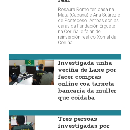
real
Rosaura Romo ten casa na
Mata (Cabana) e Ana Suárez é
de Ponteceso. Ambas son as
caras da Fundación Érguete
na Coruña, e falan de
reinserción real co Xornal da
Coruña.
Laxe
Investigada unha
veciña de Laxe por
facer compras
online coa tarxeta
bancaria da muller
que coidaba
Costa da Morte
Tres persoas
investigadas por