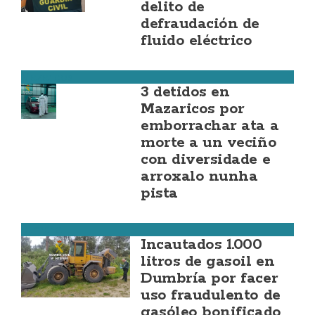
delito de
defraudación de
fluido eléctrico
Mazaricos
3 detidos en
Mazaricos por
emborrachar ata a
morte a un veciño
con diversidade e
arroxalo nunha
pista
Dumbría
Incautados 1.000
litros de gasoil en
Dumbría por facer
uso fraudulento de
gasóleo bonificado