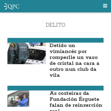
DELITO
Vimianzo
Detido un
vimiancés por
romperlle un vaso
de cristal na cara a
outro nun club da
vila
Costa da Morte
As costeiras da
Fundación Érguete
falan de reinserción