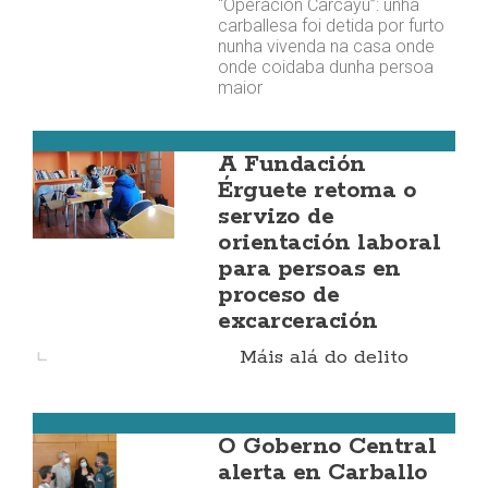
“Operación Carcayu”: unha
carballesa foi detida por furto
nunha vivenda na casa onde
onde coidaba dunha persoa
maior
Carballo
A Fundación
Érguete retoma o
servizo de
orientación laboral
para persoas en
proceso de
excarceración
Máis alá do delito
Carballo
O Goberno Central
alerta en Carballo