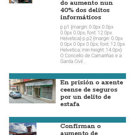
do aumento nun
40% dos delitos
informáticos
p.p1 {margin: 0.0px 0.0px
0.0px 0.0px; font: 12.0px
Helvetica} p.p2 {margin: 0.0px
0.0px 0.0px 0.0px; font: 12.0px
Helvetica; min-height: 14.0px}
O Concello de Camariñas e a
Garda Civil…
Corcubión
En prisión o axente
ceense de seguros
por un delito de
estafa
Costa da Morte
Confirman o
aumento de