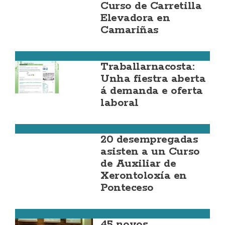
Curso de Carretilla
Elevadora en
Camariñas
Costa da Morte
Traballarnacosta:
Unha fiestra aberta
á demanda e oferta
laboral
Ponteceso
20 desempregadas
asisten a un Curso
de Auxiliar de
Xerontoloxía en
Ponteceso
Carnota
45 novos