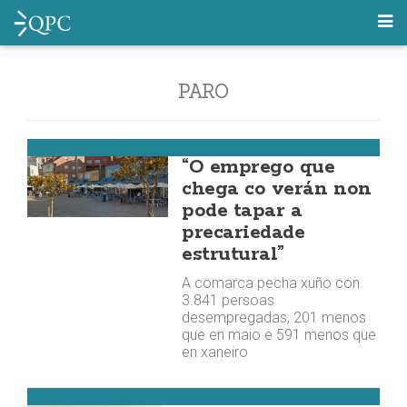
PARO
Costa da Morte
“O emprego que
chega co verán non
pode tapar a
precariedade
estrutural”
A comarca pecha xuño con
3.841 persoas
desempregadas, 201 menos
que en maio e 591 menos que
en xaneiro
Costa da Morte