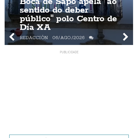
Boca de Sapo apela "ao
sentido do deber
público" polo Centro de
Día XA
REDACCIÓN
06/AGO./2026