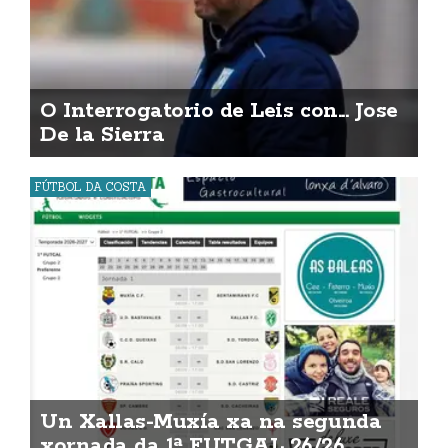
O Interrogatorio de Leis con... Jose
De la Sierra
FÚTBOL DA COSTA
Un Xallas-Muxía xa na segunda
xornada da 1ª FUTGAL 26/26