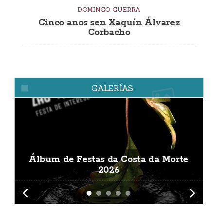
DOMINGO GUERRA
Cinco anos sen Xaquín Álvarez
Corbacho
GALERÍAS
Álbum de Festas da Costa da Morte
A
2026