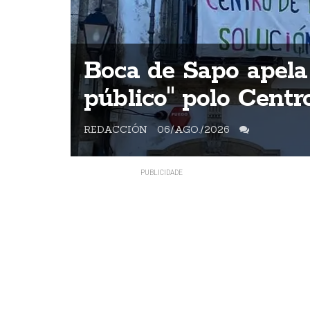
ntes
Boca de Sapo apela
s
público" polo Cent
REDACCIÓN
06/AGO./2026