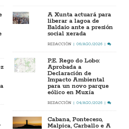
e
A Xunta actuará para
liberar a lagoa de
Baldaio ante a presión
e
social xerada
REDACCIÓN
06/AGO./2026
P.E. Rego do Lobo:
ez
Aprobada a
Declaración de
Impacto Ambiental
ía
para un novo parque
eólico en Muxía
REDACCIÓN
04/AGO./2026
Cabana, Ponteceso,
r
Malpica, Carballo e A