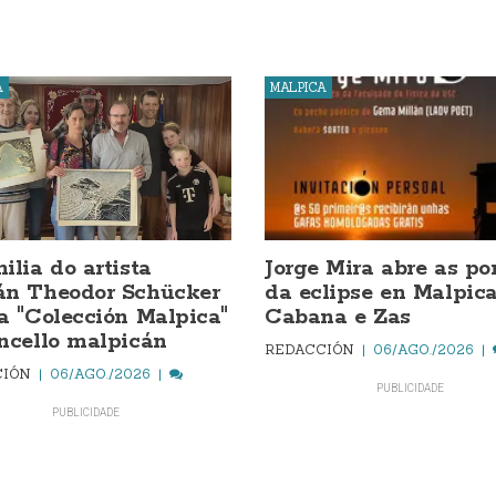
A
MALPICA
ilia do artista
Jorge Mira abre as po
án Theodor Schücker
da eclipse en Malpica
a "Colección Malpica"
Cabana e Zas
ncello malpicán
REDACCIÓN
06/AGO./2026
CIÓN
06/AGO./2026