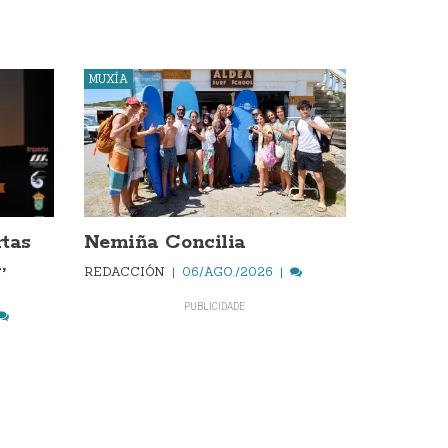
MUXÍA
rtas
Nemiña Concilia
,
REDACCIÓN
06/AGO./2026