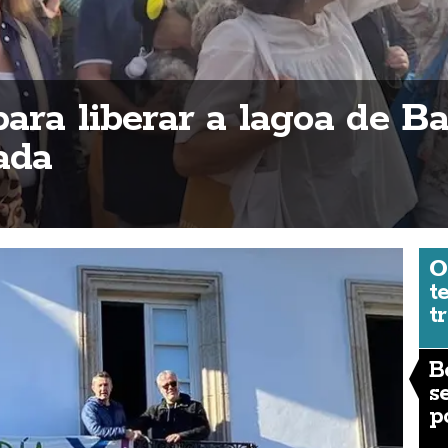
ara liberar a lagoa de Ba
ada
O
t
t
B
s
p