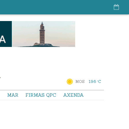
MOS
19.6 °C
S
MAR
FIRMAS QPC
AXENDA