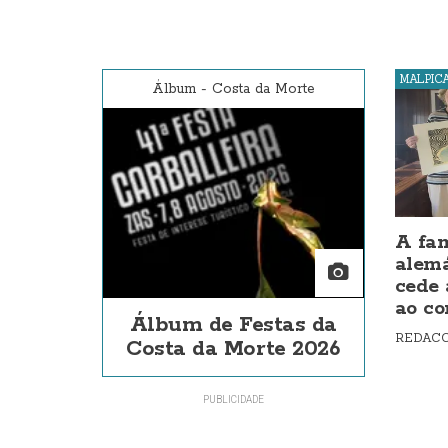
MALPIC
Álbum
-
Costa da Morte
A fam
alem
cede 
ao co
Álbum de Festas da
REDAC
Costa da Morte 2026