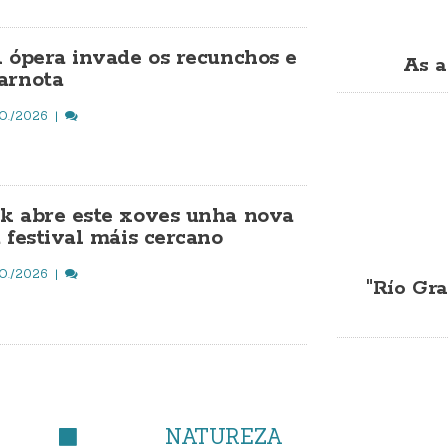
A ópera invade os recunchos e
As a
arnota
O./2026
k abre este xoves unha nova
 festival máis cercano
O./2026
"Río Gra
NATUREZA