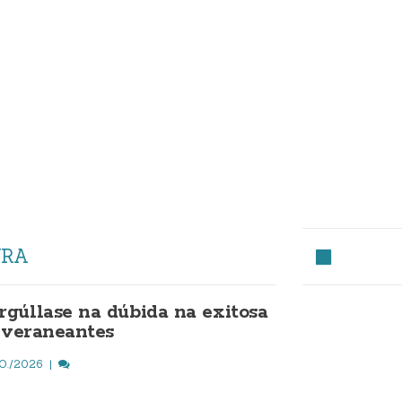
URA
gúllase na dúbida na exitosa
a veraneantes
O./2026