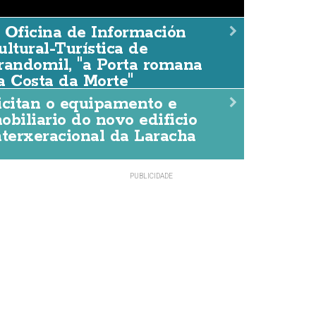
 Oficina de Información
 Oficina de Información Cu
ultural-Turística de
randomil, "a Porta romana
urística de Brandomil, "a 
a Costa da Morte"
a Costa da Morte"
icitan o equipamento e
obiliario do novo edificio
DACCIÓN
06/AGO./2026
nterxeracional da Laracha