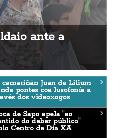
ldaio ante a
 camariñán Juan de Lilium
ende pontes coa lusofonía a
ravés dos videoxogos
oca de Sapo apela "ao
entido do deber público"
olo Centro de Día XA