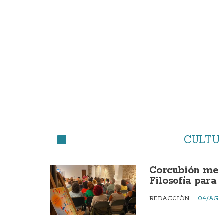
CULT
Corcubión mer
Filosofía par
REDACCIÓN
04/AG