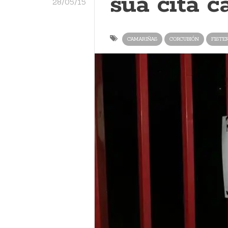
súa cita c
28/05/15
CAMARIÑAS
CORCUBIÓN
FISTE