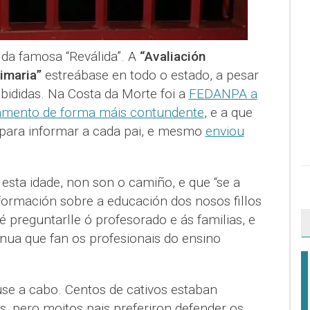
 da famosa “Reválida”. A
“Avaliación
imaria”
estreábase en todo o estado, a pesar
bididas. Na Costa da Morte foi a
FEDANPA a
tamento de forma máis contundente
, e a que
 para informar a cada pai, e mesmo
enviou
esta idade, non son o camiño, e que “se a
formación sobre a educación dos nosos fillos
 é preguntarlle ó profesorado e ás familias, e
inua que fan os profesionais do ensino
use a cabo. Centos de cativos estaban
, pero moitos pais preferiron defender os