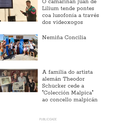
O camariñán Juan de
Lilium tende pontes
coa lusofonía a través
dos videoxogos
Nemiña Concilia
A familia do artista
alemán Theodor
Schücker cede a
"Colección Malpica"
ao concello malpicán