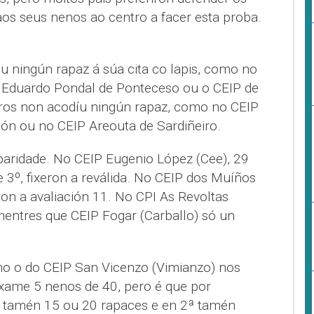
aos seus nenos ao centro a facer esta proba.
u ningún rapaz á súa cita co lapis, como no
o Eduardo Pondal de Ponteceso ou o CEIP de
ros non acodíu ningún rapaz, como no CEIP
ón ou no CEIP Areouta de Sardiñeiro.
aridade. No CEIP Eugenio López (Cee), 29
 3º, fixeron a reválida. No CEIP dos Muíños
ron a avaliación 11. No CPI As Revoltas
entres que CEIP Fogar (Carballo) só un
o o do CEIP San Vicenzo (Vimianzo) nos
exame 5 nenos de 40, pero é que por
on tamén 15 ou 20 rapaces e en 2ª tamén