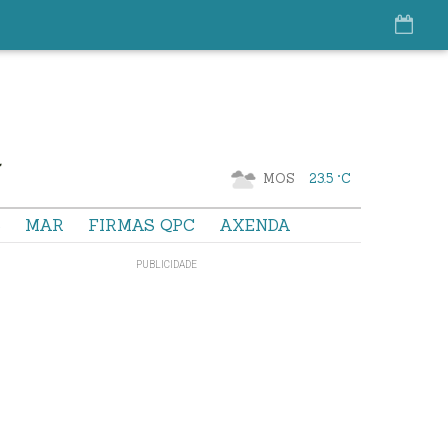
MOS
23.5 °C
S
MAR
FIRMAS QPC
AXENDA