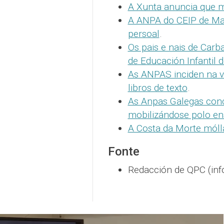
A Xunta anuncia que m
A ANPA do CEIP de Mal
persoal
.
Os pais e nais de Car
de Educación Infantil 
As ANPAS inciden na v
libros de texto
.
As Anpas Galegas conc
mobilizándose polo ens
A Costa da Morte móll
Fonte
Redacción de QPC (inf