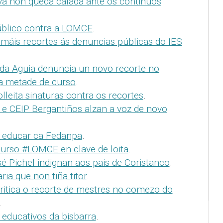
a non queda calada ante os continuos
úblico contra a LOMCE
.
máis recortes ás denuncias públicas do IES
da Aguia denuncia un novo recorte no
a metade de curso
.
leita sinaturas contra os recortes
.
 CEIP Bergantiños alzan a voz de novo
a educar ca Fedanpa
.
urso #LOMCE en clave de loita
.
é Pichel indignan aos pais de Coristanco
.
ia que non tiña titor
.
ritica o recorte de mestres no comezo do
.
educativos da bisbarra
.