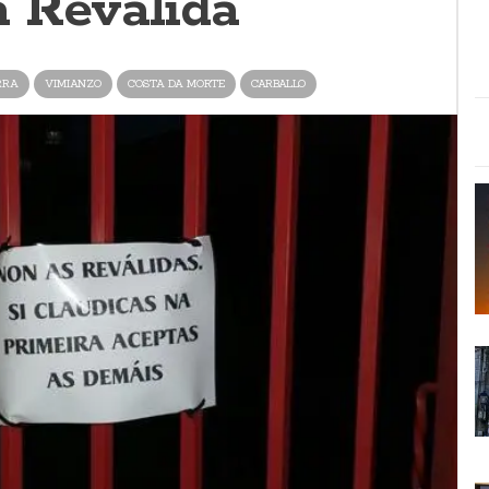
a Reválida
RRA
VIMIANZO
COSTA DA MORTE
CARBALLO