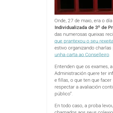
Onde, 27 de maio, era o día
Individualizada de 3º de Pr
das numerosas queixas reci
que prantexou o seu rexei
estivo organizando charlas
unha carta ao Conselleiro
.
Entenden que os exames, a 
Administración quere ter in
e fillas, o que ten que facer
respectar a avaliación cont
público”.
En todo caso, a proba levo
chamados aos seus colexios