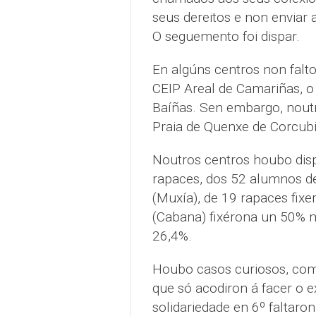
seus dereitos e non enviar 
O seguemento foi dispar.
En algúns centros non falto
CEIP Areal de Camariñas, 
Baíñas. Sen embargo, nout
Praia de Quenxe de Corcubi
Noutros centros houbo disp
rapaces, dos 52 alumnos de
(Muxía), de 19 rapaces fixe
(Cabana) fixérona un 50% m
26,4%.
Houbo casos curiosos, com
que só acodiron á facer o 
solidariedade en 6º faltar