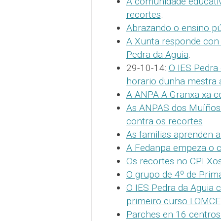
A comunidade educativ
recortes
.
Abrazando o ensino p
A Xunta responde con 
Pedra da Aguia
.
29-10-14:
O IES Pedra 
horario dunha mestra 
A ANPA A Granxa xa col
As ANPAS dos Muíños e
contra os recortes
.
As familias aprenden 
A Fedanpa empeza o c
Os recortes no CPI Xos
O grupo de 4º de Primar
O IES Pedra da Aguia c
primeiro curso LOMCE
Parches en 16 centros 