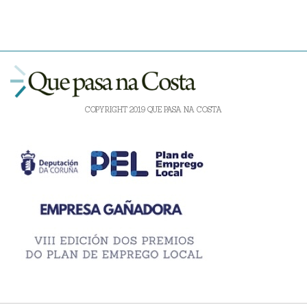
COPYRIGHT 2019 QUE PASA NA COSTA