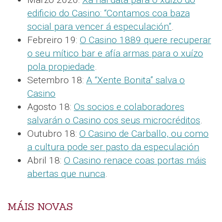
edificio do Casino: “Contamos coa baza
social para vencer á especulación”
.
Febreiro 19:
O Casino 1889 quere recuperar
o seu mítico bar e afía armas para o xuízo
pola propiedade
.
Setembro 18:
A “Xente Bonita” salva o
Casino
Agosto 18:
Os socios e colaboradores
salvarán o Casino cos seus microcréditos
.
Outubro 18:
O Casino de Carballo, ou como
a cultura pode ser pasto da especulación
Abril 18:
O Casino renace coas portas máis
abertas que nunca
.
MÁIS NOVAS