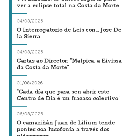
ver a eclipse total na Costa da Morte
04/08/2026
O Interrogatorio de Leis con... Jose De
la Sierra
04/08/2026
Cartas ao Director: "Malpica, a Eivissa
da Costa da Morte"
01/08/2026
"Cada día que pasa sen abrir este
Centro de Día é un fracaso colectivo"
06/08/2026
O camariñán Juan de Lilium tende
pontes coa lusofonía a través dos