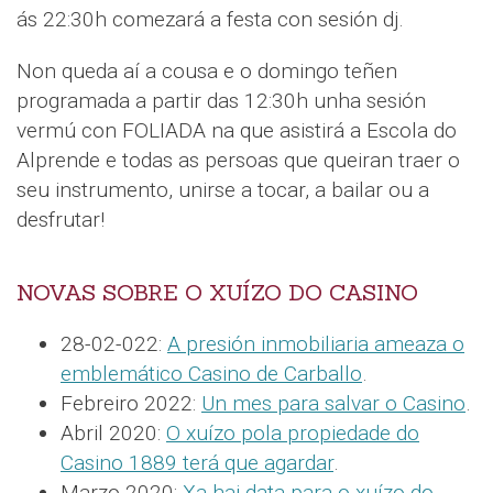
ás 22:30h comezará a festa con sesión dj.
Non queda aí a cousa e o domingo teñen
programada a partir das 12:30h unha sesión
vermú con FOLIADA na que asistirá a Escola do
Alprende e todas as persoas que queiran traer o
seu instrumento, unirse a tocar, a bailar ou a
desfrutar!
NOVAS SOBRE O XUÍZO DO CASINO
28-02-022:
A presión inmobiliaria ameaza o
emblemático Casino de Carballo
.
Febreiro 2022:
Un mes para salvar o Casino
.
Abril 2020:
O xuízo pola propiedade do
Casino 1889 terá que agardar
.
Marzo 2020:
Xa hai data para o xuízo do