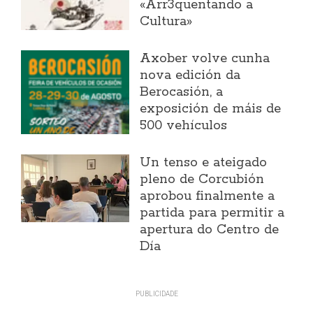
«Arr3quentando a
Cultura»
Axober volve cunha
nova edición da
Berocasión, a
exposición de máis de
500 vehículos
Un tenso e ateigado
pleno de Corcubión
aprobou finalmente a
partida para permitir a
apertura do Centro de
Día