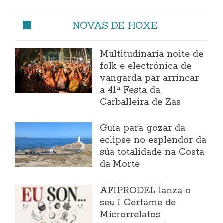
NOVAS DE HOXE
Multitudinaria noite de
folk e electrónica de
vangarda par arrincar
a 41ª Festa da
Carballeira de Zas
Guía para gozar da
eclipse no esplendor da
súa totalidade na Costa
da Morte
AFIPRODEL lanza o
seu I Certame de
Microrrelatos