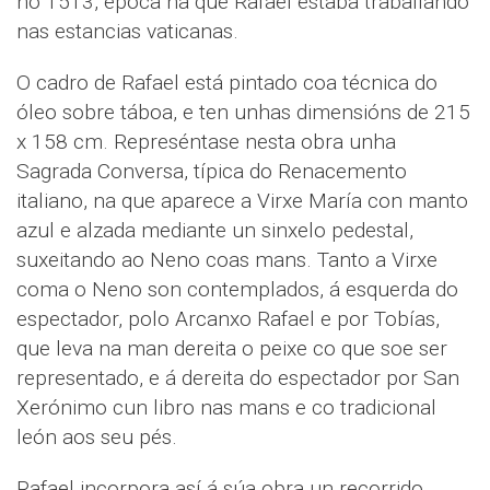
no 1513, época na que Rafael estaba traballando
nas estancias vaticanas.
O cadro de Rafael está pintado coa técnica do
óleo sobre táboa, e ten unhas dimensións de 215
x 158 cm. Represéntase nesta obra unha
Sagrada Conversa, típica do Renacemento
italiano, na que aparece a Virxe María con manto
azul e alzada mediante un sinxelo pedestal,
suxeitando ao Neno coas mans. Tanto a Virxe
coma o Neno son contemplados, á esquerda do
espectador, polo Arcanxo Rafael e por Tobías,
que leva na man dereita o peixe co que soe ser
representado, e á dereita do espectador por San
Xerónimo cun libro nas mans e co tradicional
león aos seu pés.
Rafael incorpora así á súa obra un recorrido