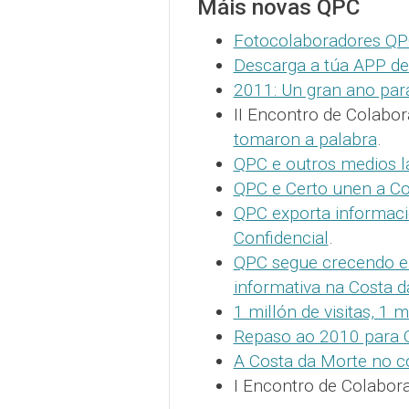
Máis novas QPC
Fotocolaboradores QPC
Descarga a túa APP de
2011: Un gran ano pa
II Encontro de Colabo
tomaron a palabra
.
QPC e outros medios l
QPC e Certo unen a Co
QPC exporta informació
Confidencial
.
QPC segue crecendo e 
informativa na Costa 
1 millón de visitas, 1 m
Repaso ao 2010 para
A Costa da Morte no c
I Encontro de Colabor