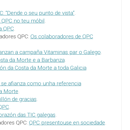
: “Dende o seu punto de vista”
.
 QPC no teu móbil
.
ra QPC
.
radores QPC:
Os colaboradores de QPC
anzan a campaña Vitaminas par o Galego
.
sta da Morte e a Barbanza
.
n da Costa da Morte a toda Galicia
se afianza como unha referencia
da Morte
.
illón de gracias
.
 QPC
.
orazón das TIC galegas
.
adores QPC:
QPC presentouse en sociedade
.