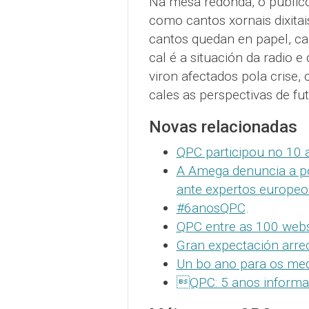
Na mesa redonda, o público 
como cantos xornais dixitai
cantos quedan en papel, ca
cal é a situación da radio 
viron afectados pola crise,
cales as perspectivas de fu
Novas relacionadas
QPC participou no 10 a
A Amega denuncia a pol
ante expertos europeo
#6anosQPC
.
QPC entre as 100 webs 
Gran expectación arr
Un bo ano para os med
QPC: 5 anos informa