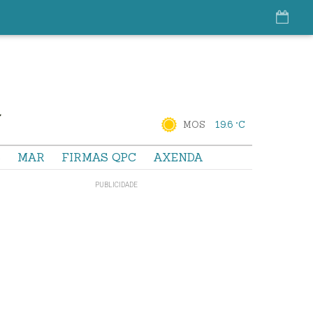
MOS
19.6 °C
S
MAR
FIRMAS QPC
AXENDA