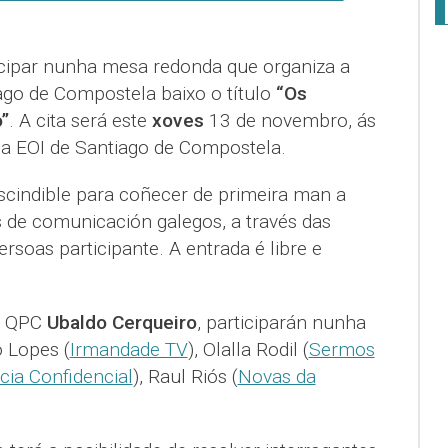
icipar nunha mesa redonda que organiza a
ago de Compostela baixo o título
“Os
”
. A cita será este
xoves
13 de novembro, ás
da EOI de Santiago de Compostela.
scindible para coñecer de primeira man a
s de comunicación galegos, a través das
rsoas participante. A entrada é libre e
e QPC
Ubaldo Cerqueiro
, participarán nunha
 Lopes (
Irmandade TV
), Olalla Rodil (
Sermos
icia Confidencial
), Raul Riós (
Novas da