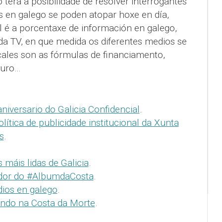
terá a posibilidade de resolver interrogantes
s en galego se poden atopar hoxe en día,
l é a porcentaxe de información en galego,
e da TV, en que medida os diferentes medios se
 cales son as fórmulas de financiamento,
turo…
niversario do Galicia Confidencial
.
ítica de publicidade institucional da Xunta
s
.
máis lidas de Galicia
.
edor do #AlbumdaCosta
.
ios en galego
.
ndo na Costa da Morte
.