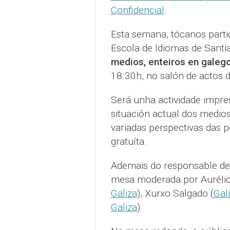
Confidencial
.
Esta semana, tócanos part
Escola de Idiomas de Santi
medios, enteiros en galego
18.30h, no salón de actos 
Será unha actividade impre
situación actual dos medio
variadas perspectivas das pe
gratuíta.
Ademais do responsable d
mesa moderada por Aurélio
Galiza
), Xurxo Salgado (
Gal
Galiza
).