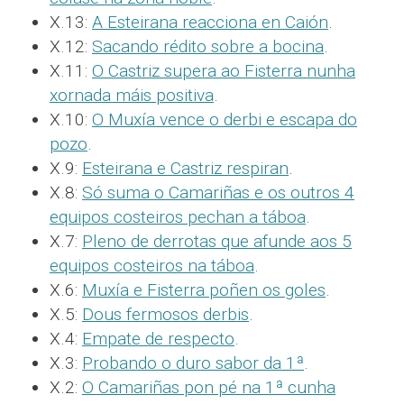
X.13:
A Esteirana reacciona en Caión
.
X.12:
Sacando rédito sobre a bocina
.
X.11:
O Castriz supera ao Fisterra nunha
xornada máis positiva
.
X.10:
O Muxía vence o derbi e escapa do
pozo
.
X.9:
Esteirana e Castriz respiran
.
X.8:
Só suma o Camariñas e os outros 4
equipos costeiros pechan a táboa
.
X.7:
Pleno de derrotas que afunde aos 5
equipos costeiros na táboa
.
X.6:
Muxía e Fisterra poñen os goles
.
X.5:
Dous fermosos derbis
.
X.4:
Empate de respecto
.
X.3:
Probando o duro sabor da 1ª
.
X.2:
O Camariñas pon pé na 1ª cunha