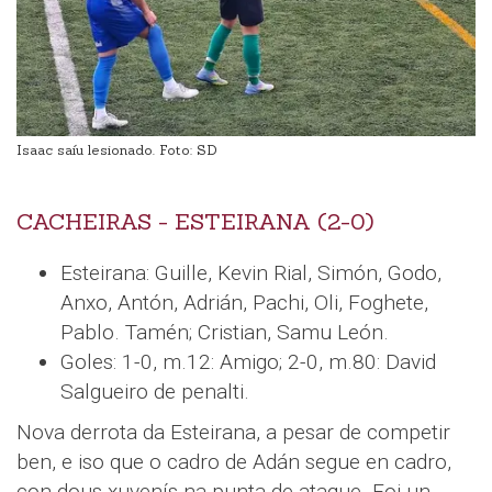
Isaac saíu lesionado. Foto: SD
CACHEIRAS - ESTEIRANA (2-0)
Esteirana: Guille, Kevin Rial, Simón, Godo,
Anxo, Antón, Adrián, Pachi, Oli, Foghete,
Pablo. Tamén; Cristian, Samu León.
Goles: 1-0, m.12: Amigo; 2-0, m.80: David
Salgueiro de penalti.
Nova derrota da Esteirana, a pesar de competir
ben, e iso que o cadro de Adán segue en cadro,
con dous xuvenís na punta de ataque. Foi un