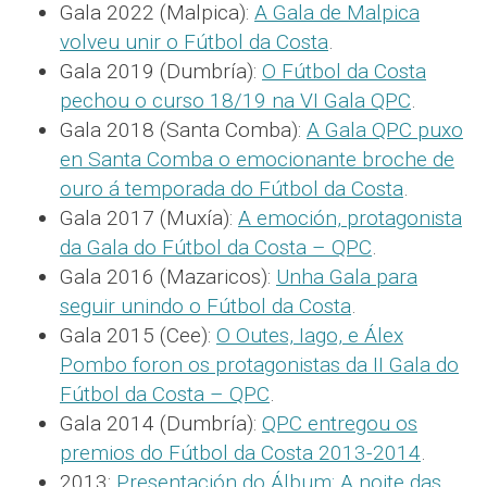
Gala 2022 (Malpica):
A Gala de Malpica
volveu unir o Fútbol da Costa
.
Gala 2019 (Dumbría):
O Fútbol da Costa
pechou o curso 18/19 na VI Gala QPC
.
Gala 2018 (Santa Comba):
A Gala QPC puxo
en Santa Comba o emocionante broche de
ouro á temporada do Fútbol da Costa
.
Gala 2017 (Muxía):
A emoción, protagonista
da Gala do Fútbol da Costa – QPC
.
Gala 2016 (Mazaricos):
Unha Gala para
seguir unindo o Fútbol da Costa
.
Gala 2015 (Cee):
O Outes, Iago, e Álex
Pombo foron os protagonistas da II Gala do
Fútbol da Costa – QPC
.
Gala 2014 (Dumbría):
QPC entregou os
premios do Fútbol da Costa 2013-2014
.
2013:
Presentación do Álbum: A noite das