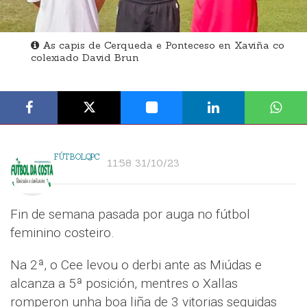
As capis de Cerqueda e Ponteceso en Xaviña co
colexiado David Brun
FÚTBOLQPC
11:58 31/10/23
Fin de semana pasada por auga no fútbol
feminino costeiro.
Na 2ª, o Cee levou o derbi ante as Miúdas e
alcanza a 5ª posición, mentres o Xallas
romperon unha boa liña de 3 vitorias seguidas