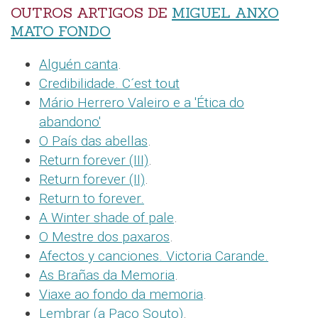
OUTROS ARTIGOS DE
MIGUEL ANXO
MATO FONDO
Alguén canta
.
Credibilidade. C´est tout
Mário Herrero Valeiro e a 'Ética do
abandono'
O País das abellas
.
Return forever (III)
.
Return forever (II)
.
Return to forever.
A Winter shade of pale
.
O Mestre dos paxaros
.
Afectos y canciones. Victoria Carande.
As Brañas da Memoria
.
Viaxe ao fondo da memoria
.
Lembrar (a Paco Souto)
.