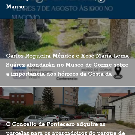
Manso
Carlos Regueira Méndez e Xosé María Lema
Suárez afondarán no Museo de Corme sobre
a importancia dos hórreos da Costa da
Morte
O Concello de Ponteceso adquire as
parcelas para os aparcadoiros do parque de