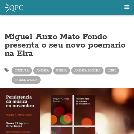
Miguel Anxo Mato Fondo
presenta o seu novo poemario
na Eira
CULTURA
AXENDA
POESIA
AXENDA SONORA
LIBRO
PRESENTACION