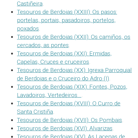
Castiñeira
.
Tesouros de Berdoias (XXIII): Os pasos:
portelas, portais, pasadoiros, portelos,
poxados
.
Tesouros de Berdoias (XXII): Os camiños, os
cercados, as pontes
.
Tesouros de Berdoias (XXI): Ermidas,
Capelas, Cruces e cruceiros
.
Tesouros de Berdoias (XX): Igrexa Parroquial
de Berdoias e o Cruceiro do Adro (I)
.
Tesouros de Berdoias (XIX): Fontes, Pozos,
Lavadoiros, Vertedeiros…
.
Tesouros de Berdoias (XVIII): O Curro de
Santa Cristiña
.
Tesouros de Berdoias (XVII): Os Pombais
.
Tesouros de Berdoias (XVI): Alvarizas
.
Tesouros de Berdoias (XV): As Lacenas de