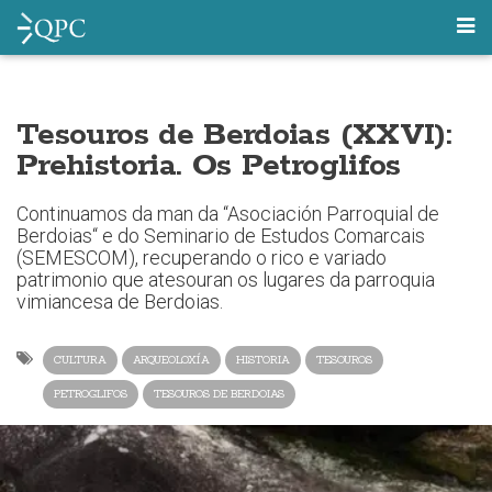
Tesouros de Berdoias (XXVI):
Prehistoria. Os Petroglifos
Continuamos da man da “Asociación Parroquial de
Berdoias“ e do Seminario de Estudos Comarcais
(SEMESCOM), recuperando o rico e variado
patrimonio que atesouran os lugares da parroquia
vimiancesa de Berdoias.
CULTURA
ARQUEOLOXÍA
HISTORIA
TESOUROS
PETROGLIFOS
TESOUROS DE BERDOIAS