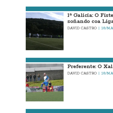
FÚTBOL DA COSTA
1ª Galicia: O Fis
soñando coa Liga
DAVID CASTRO
18/MA
FÚTBOL DA COSTA
Preferente: O Xa
DAVID CASTRO
18/MA
FÚTBOL DA COSTA