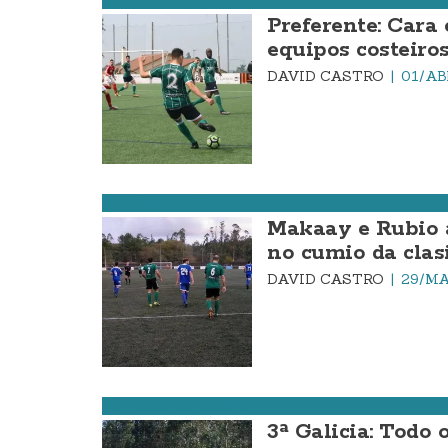
FÚTBOL DA COSTA
Preferente: Cara 
equipos costeiro
DAVID CASTRO
01/AB
FÚTBOL DA COSTA
Makaay e Rubio a
no cumio da clas
DAVID CASTRO
29/MA
FÚTBOL DA COSTA
3ª Galicia: Todo 