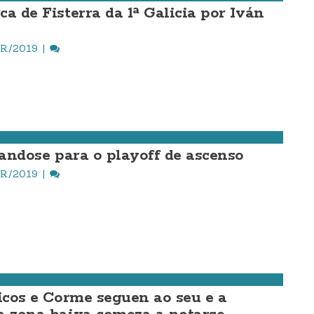
a de Fisterra da 1ª Galicia por Iván
R./2019
landose para o playoff de ascenso
R./2019
ricos e Corme seguen ao seu e a