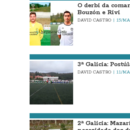
O derbi da comarc
Bouzón e Rivi
DAVID CASTRO
15/MA
FÚTBOL DA COSTA
3ª Galicia: Postú
DAVID CASTRO
11/MA
FÚTBOL DA COSTA
2ª Galicia: Maza