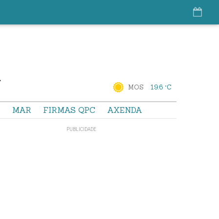
MOS
19.6 °C
S
MAR
FIRMAS QPC
AXENDA