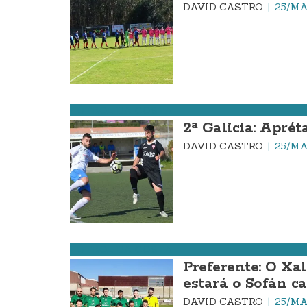
DAVID CASTRO
25/MA
FÚTBOL DA COSTA
2ª Galicia: Aprét
DAVID CASTRO
25/MA
FÚTBOL DA COSTA
Preferente: O Xa
estará o Sofán ca
DAVID CASTRO
25/MA