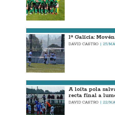
FÚTBOL DA COSTA
1ª Galicia: Mové
DAVID CASTRO
25/MA
FÚTBOL DA COSTA
A loita pola sal
recta final a lum
DAVID CASTRO
22/MA