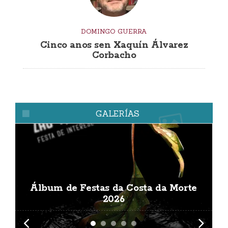
DOMINGO GUERRA
Cinco anos sen Xaquín Álvarez
Corbacho
GALERÍAS
Álbum de Festas da Costa da Morte
A
2026