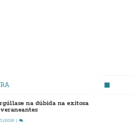
URA
gúllase na dúbida na exitosa
a veraneantes
O./2026