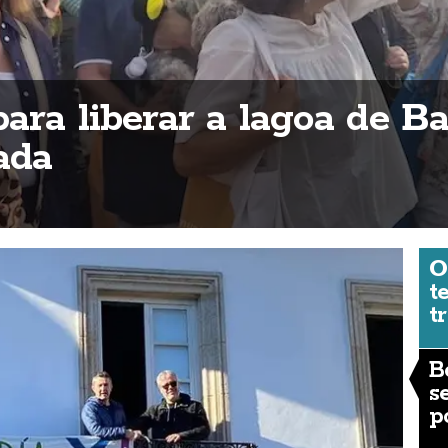
ara liberar a lagoa de Ba
ada
O
t
t
B
s
p