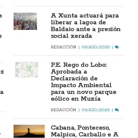
e
A Xunta actuará para
liberar a lagoa de
Baldaio ante a presión
e
social xerada
REDACCIÓN
06/AGO./2026
P.E. Rego do Lobo:
ez
Aprobada a
Declaración de
Impacto Ambiental
ía
para un novo parque
eólico en Muxía
REDACCIÓN
04/AGO./2026
Cabana, Ponteceso,
r
Malpica, Carballo e A