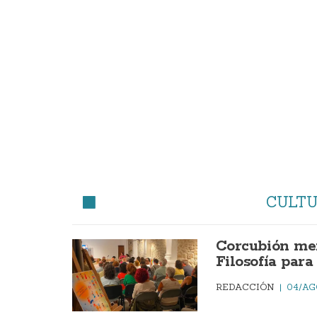
CULT
Corcubión mer
Filosofía par
REDACCIÓN
04/AG