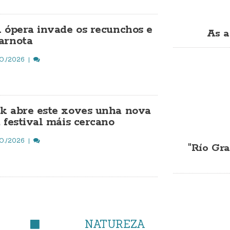
A ópera invade os recunchos e
As a
arnota
O./2026
k abre este xoves unha nova
 festival máis cercano
O./2026
"Río Gra
NATUREZA