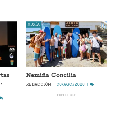
MUXÍA
rtas
Nemiña Concilia
,
REDACCIÓN
06/AGO./2026