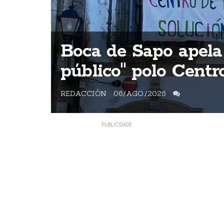
ntes
Boca de Sapo apela
s
público" polo Cent
REDACCIÓN
06/AGO./2026