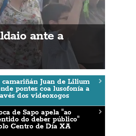
ldaio ante a
 camariñán Juan de Lilium
ende pontes coa lusofonía a
ravés dos videoxogos
oca de Sapo apela "ao
entido do deber público"
olo Centro de Día XA