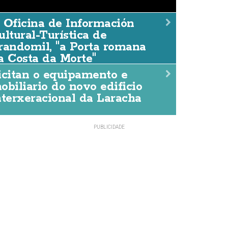
 Oficina de Información
 Oficina de Información Cu
ultural-Turística de
randomil, "a Porta romana
urística de Brandomil, "a 
a Costa da Morte"
a Costa da Morte"
icitan o equipamento e
obiliario do novo edificio
DACCIÓN
06/AGO./2026
nterxeracional da Laracha