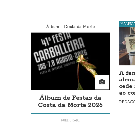
MALPIC
Álbum
-
Costa da Morte
A fam
alem
cede 
ao co
Álbum de Festas da
REDAC
Costa da Morte 2026