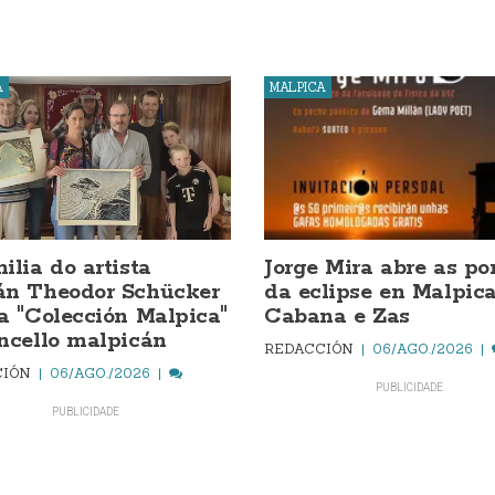
A
MALPICA
ilia do artista
Jorge Mira abre as po
án Theodor Schücker
da eclipse en Malpica
a "Colección Malpica"
Cabana e Zas
ncello malpicán
REDACCIÓN
06/AGO./2026
CIÓN
06/AGO./2026