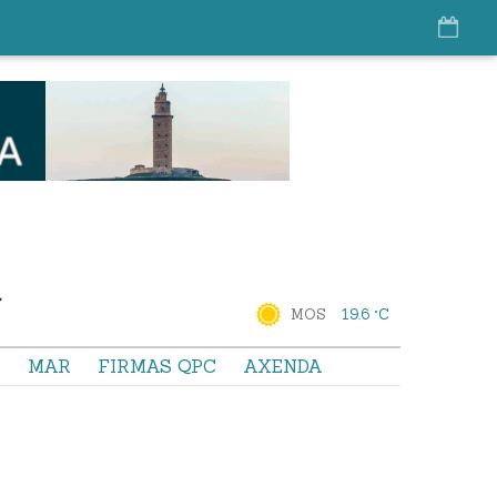
MOS
19.6 °C
S
MAR
FIRMAS QPC
AXENDA