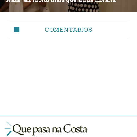
Nasa" en moito máis que unha libraría
COMENTARIOS