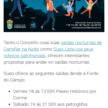
Tanto o Concello coas súas
saídas nocturnas de
Camiñar na Noite
como
Suso Lista cos seus
roteiros patrimoniais
, ofrecen interesantes
propostas para andar en saídas nocturnas.
Suso ofrece as seguintes saídas dende a Fonte
do Campo.
Vernes 18 ás 12:00h Paseo Histórico por
Corme.
Sábado 19 ás 21:30h aos petroglifos.