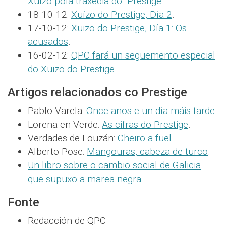
Xuízo pola traxedia do “Prestige”
.
18-10-12:
Xuízo do Prestige, Día 2
.
17-10-12:
Xuizo do Prestige, Día 1: Os
acusados
.
16-02-12:
QPC fará un seguemento especial
do Xuizo do Prestige
.
Artigos relacionados co Prestige
Pablo Varela:
Once anos e un día máis tarde
.
Lorena en Verde:
As cifras do Prestige
.
Verdades de Louzán:
Cheiro a fuel
.
Alberto Pose:
Mangouras, cabeza de turco
.
Un libro sobre o cambio social de Galicia
que supuxo a marea negra
.
Fonte
Redacción de QPC