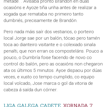
metade. . Avisaba pronto Brandón en dúas
ocasións e Ayoze tiña unha antes de realizar a
xogada que remataba no primeiro tanto
dumbriés, precisamente de Brandón.
Pero nada máis saír dos vestiarios, o porteiro
local Jorge sae por un balón, tócao pero tamén
toca ao dianteiro visitante e o colexiado sinala
penalti, que non erran os composteláns. Pouco a
pouco, o Dumbría foise facendo de novo co
control do balón, pero as ocasións non chegaron
ata os últimos 5 minutos. Ayoe dispaou por dúas
veces, e xusto co tempo cumplido, co equipo
local volcado, Jose marca o gol da vitoria de
cabeza á saída dun córner.
LIGA GALEGA CADETE
, XORNADA 7