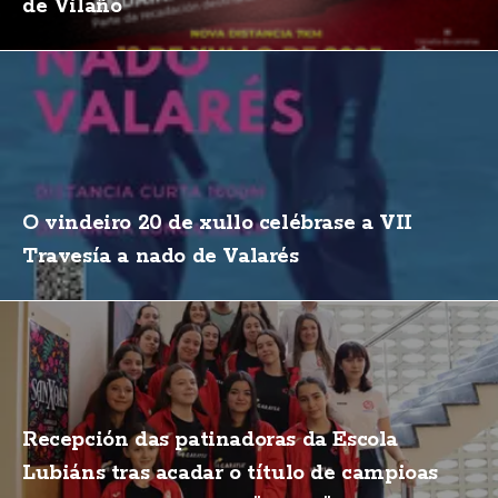
de Vilaño
O vindeiro 20 de xullo celébrase a VII
Travesía a nado de Valarés
Recepción das patinadoras da Escola
Lubiáns tras acadar o título de campioas