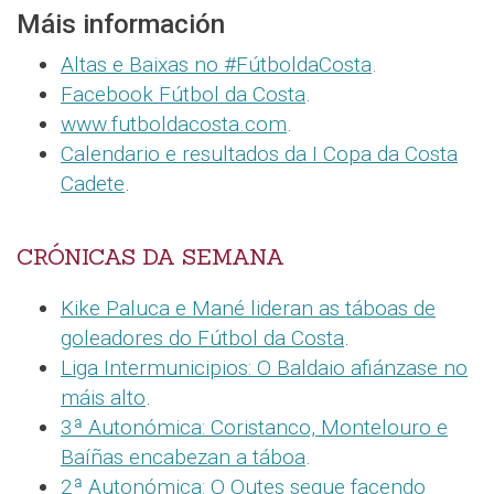
Máis información
Altas e Baixas no #FútboldaCosta
.
Facebook Fútbol da Costa
.
www.futboldacosta.com
.
Calendario e resultados da I Copa da Costa
Cadete
.
CRÓNICAS DA SEMANA
Kike Paluca e Mané lideran as táboas de
goleadores do Fútbol da Costa
.
Liga Intermunicipios: O Baldaio afiánzase no
máis alto
.
3ª Autonómica: Coristanco, Montelouro e
Baíñas encabezan a táboa
.
2ª Autonómica: O Outes segue facendo