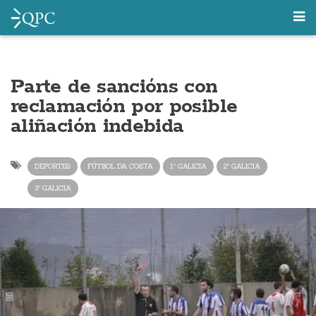
Parte de sancións con
reclamación por posible
aliñación indebida
DEPORTES
FÚTBOL DA COSTA
1ª GALICIA
2ª GALICIA
3ª GALICIA