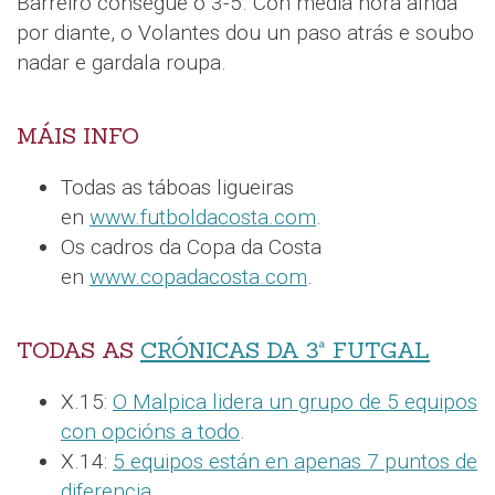
Barreiro consegue o 3-5. Con media hora aínda
por diante, o Volantes dou un paso atrás e soubo
nadar e gardala roupa.
MÁIS INFO
Todas as táboas ligueiras
en
www.futboldacosta.com
.
Os cadros da Copa da Costa
en
www.copadacosta.com
.
TODAS AS
CRÓNICAS DA 3ª FUTGAL
X.15:
O Malpica lidera un grupo de 5 equipos
con opcións a todo
.
X.14:
5 equipos están en apenas 7 puntos de
diferencia
.