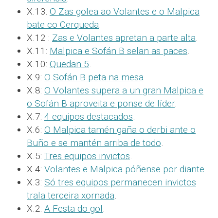
X.13:
O Zas golea ao Volantes e o Malpica
bate co Cerqueda
.
X.12 :
Zas e Volantes apretan a parte alta
.
X.11:
Malpica e Sofán B selan as paces
.
X.10:
Quedan 5
.
X.9:
O Sofán B peta na mesa
X.8:
O Volantes supera a un gran Malpica e
o Sofán B aproveita e ponse de líder
.
X.7:
4 equipos destacados
.
X.6:
O Malpica tamén gaña o derbi ante o
Buño e se mantén arriba de todo
.
X.5:
Tres equipos invictos
.
X.4:
Volantes e Malpica póñense por diante
.
X.3:
Só tres equipos permanecen invictos
trala terceira xornada
.
X.2:
A Festa do gol
.