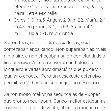
Otero e Olalla. Tamén xogaron: Inés, Paula,
Zaira, Leti e Michelle.
Goles: 1-0, m.5: Ángela; 2-0, m.22: María; 2-1,
m.47: en propia; 3-1, m.63: Araceli; 4-1,
m.71: Lucía; 5-1, m.75: Antía.
Saíron frías, como o día, as xalleiras, e xa
comezaban encaixando. Non superaban ás rivais
nin o aire, e non chegaban balón con claridade a
liña ofensiva. Aínda así tiveron un balón ao
longueiro e varias aproximacións que puideron
igualar o choque. Pero un desaxuste defensivo
permitiu o 2-0 co que se chegou ao descanso.
Saíron moito mellor na segunda as de Rupper,
que pronto recurtaban. Cando mellor estaban as
costeiras, a favor de vento, chegou a xogada que