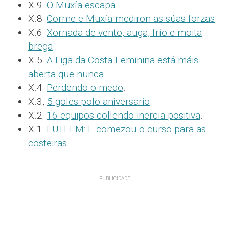
X.9:
O Muxía escapa
.
X.8:
Corme e Muxía mediron as súas forzas
.
X.6:
Xornada de vento, auga, frío e moita
brega
.
X.5:
A Liga da Costa Feminina está máis
aberta que nunca
.
X.4:
Perdendo o medo
.
X.3,
5 goles polo aniversario
.
X.2:
16 equipos collendo inercia positiva
.
X.1:
FUTFEM: E comezou o curso para as
costeiras
.