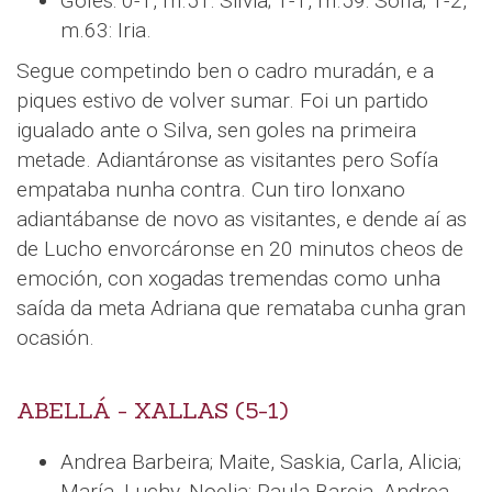
Goles: 0-1, m.51: Silvia; 1-1, m.59: Sofía; 1-2,
m.63: Iria.
Segue competindo ben o cadro muradán, e a
piques estivo de volver sumar. Foi un partido
igualado ante o Silva, sen goles na primeira
metade. Adiantáronse as visitantes pero Sofía
empataba nunha contra. Cun tiro lonxano
adiantábanse de novo as visitantes, e dende aí as
de Lucho envorcáronse en 20 minutos cheos de
emoción, con xogadas tremendas como unha
saída da meta Adriana que remataba cunha gran
ocasión.
ABELLÁ - XALLAS (5-1)
Andrea Barbeira; Maite, Saskia, Carla, Alicia;
María, Luchy, Noelia; Paula Barcia, Andrea