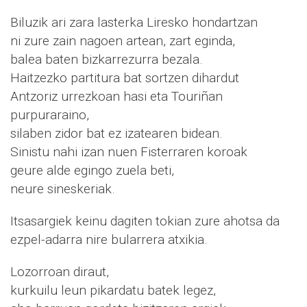
Biluzik ari zara lasterka Liresko hondartzan
ni zure zain nagoen artean, zart eginda,
balea baten bizkarrezurra bezala.
Haitzezko partitura bat sortzen dihardut
Antzoriz urrezkoan hasi eta Touriñan
purpuraraino,
silaben zidor bat ez izatearen bidean.
Sinistu nahi izan nuen Fisterraren koroak
geure alde egingo zuela beti,
neure sineskeriak.
Itsasargiek keinu dagiten tokian zure ahotsa da
ezpel-adarra nire bularrera atxikia.
Lozorroan diraut,
kurkuilu leun pikardatu batek legez,