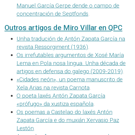
Manuel García Gerpe dende o campo de
concentración de Septfonds
.
Outros artigos de Miro Villar en QPC
Unha tradución de Antón Zapata García na
revista Ressorgiment (1936)
.
Os irrefutables argumentos de Xosé María
Lema en Pola nosa lingua. Unha década de
artigos en defensa do galego (2009-2019)
.
«Cidades neón», un poema manuscrito de
Xela Arias na revista Carnota
.
O poeta laxés Antón Zapata García
«prófugo» da xustiza española
.
Os poemas a Castelao do laxés Antón
Zapata García e do muxián Xervasio Paz
Lestón
.