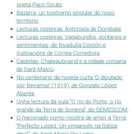
poeta Paco Souto
.
Bazarra, un topónimo singular do noso
territorio
.
Lecturas costeiras: Antoloxía de Dombate
Lecturas costeiras: Vagabundos, solitarios e
sentimentais, de Rivadulla Corcón e
ilustracións de Correa Corredoira
.
Castelao, Chateaubriand e a cidade corsaria
de Sant-Maloù
.
No centenario da novela curta 'O diputado
por Beiramar' (1919), de Gonzalo López
Abente
.
Unha lectura da guía "O río do Porto, o río
grande da Terra de Soneira", do SEMESCOM
.
O mecenado como mostra de amor á Terra:
“Perfecto López. Un vimiancés na Galiza
ideal”, de Xosé María Rei Lema
.