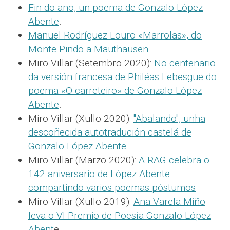
Fin do ano, un poema de Gonzalo López
Abente
.
Manuel Rodríguez Louro «Marrolas», do
Monte Pindo a Mauthausen
.
Miro Villar (Setembro 2020):
No centenario
da versión francesa de Philéas Lebesgue do
poema «O carreteiro» de Gonzalo López
Abente
.
Miro Villar (Xullo 2020):
"Abalando", unha
descoñecida autotradución castelá de
Gonzalo López Abente
.
Miro Villar (Marzo 2020):
A RAG celebra o
142 aniversario de López Abente
compartindo varios poemas póstumos
Miro Villar (Xullo 2019):
Ana Varela Miño
leva o VI Premio de Poesía Gonzalo López
Abent
e