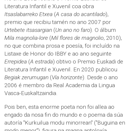
Literatura Infantil e Xuvenil coa obra
Itsaslabarreko Etxea
(
A casa do acantilado
),
premio que recibiu tamén no ano 2007 por
Urtebete itsasargian
(
Un ano no faro
). O álbum
Mila magnolia-lore
(
Mil flores de magnolio
, 2010),
no que combina prosa e poesía, foi incluído na
Listaxe de Honor do IBBY e ao ano seguinte
Errepidea
(
A estrada
) obtivo o Premio Euskadi de
Literatura Infantil e Xuvenil. En 2020 publicou
Begiak zerumugan
(
Vía horizonte
). Desde o ano
2006 é membro da Real Academia da Lingua
Vasca-Euskaltzaindia.
Pois ben, esta enorme poeta non foi allea ao
engado da nosa fin do mundo e o poema da súa
autoría "Kurkuilua modu minorrean" ("Buguina en
modo menor"), figura na magna antoloxía