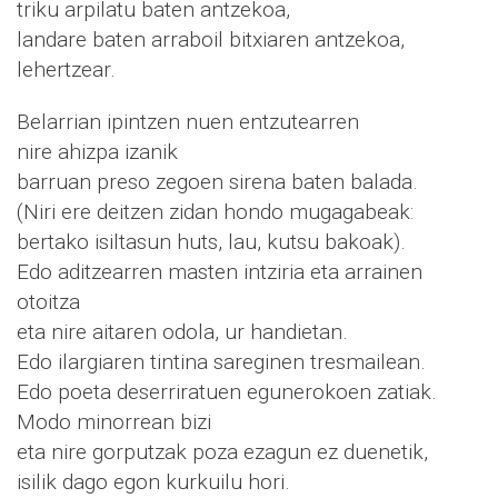
triku arpilatu baten antzekoa,
landare baten arraboil bitxiaren antzekoa,
lehertzear.
Belarrian ipintzen nuen entzutearren
nire ahizpa izanik
barruan preso zegoen sirena baten balada.
(Niri ere deitzen zidan hondo mugagabeak:
bertako isiltasun huts, lau, kutsu bakoak).
Edo aditzearren masten intziria eta arrainen
otoitza
eta nire aitaren odola, ur handietan.
Edo ilargiaren tintina sareginen tresmailean.
Edo poeta deserriratuen egunerokoen zatiak.
Modo minorrean bizi
eta nire gorputzak poza ezagun ez duenetik,
isilik dago egon kurkuilu hori.