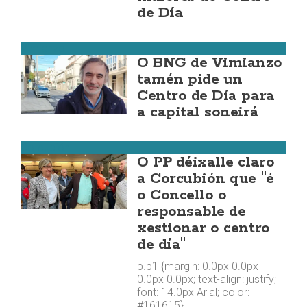
de Día
Vimianzo
O BNG de Vimianzo
tamén pide un
Centro de Día para
a capital soneirá
Corcubión
O PP déixalle claro
a Corcubión que "é
o Concello o
responsable de
xestionar o centro
de día"
p.p1 {margin: 0.0px 0.0px
0.0px 0.0px; text-align: justify;
font: 14.0px Arial; color:
#161615}