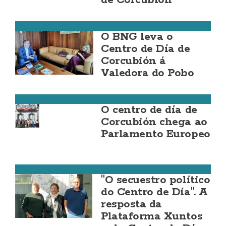
de Corcubión
Corcubión
O BNG leva o
Centro de Día de
Corcubión á
Valedora do Pobo
Corcubión
O centro de día de
Corcubión chega ao
Parlamento Europeo
Corcubión
"O secuestro político
do Centro de Día". A
resposta da
Plataforma Xuntos