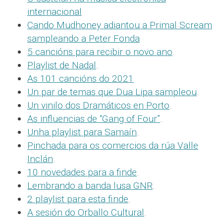
internacional
Cando Mudhoney adiantou a Primal Scream
sampleando a Peter Fonda
5 cancións para recibir o novo ano
.
Playlist de Nadal
.
As 101 cancións do 2021
Un par de temas que Dua Lipa sampleou
.
Un vinilo dos Dramáticos en Porto
.
As influencias de “Gang of Four”
.
Unha playlist para Samaín
.
Pinchada para os comercios da rúa Valle
Inclán
.
10 novedades para a finde
.
Lembrando a banda lusa GNR
.
2 playlist para esta finde
.
A sesión do Orballo Cultural
.