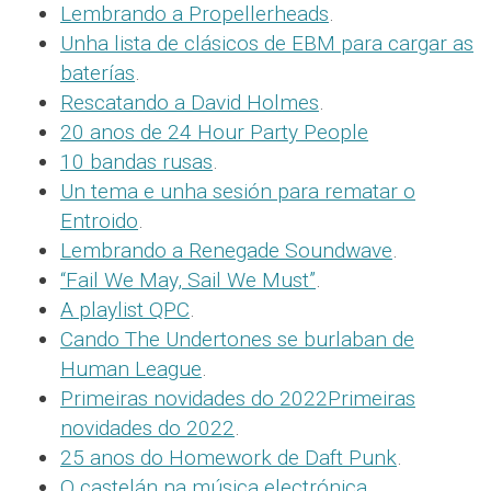
Lembrando a Propellerheads
.
Unha lista de clásicos de EBM para cargar as
baterías
.
Rescatando a David Holmes
.
20 anos de 24 Hour Party People
10 bandas rusas
.
Un tema e unha sesión para rematar o
Entroido
.
Lembrando a Renegade Soundwave
.
“Fail We May, Sail We Must”
.
A playlist QPC
.
Cando The Undertones se burlaban de
Human League
.
Primeiras novidades do 2022Primeiras
novidades do 2022
.
25 anos do Homework de Daft Punk
.
O castelán na música electrónica