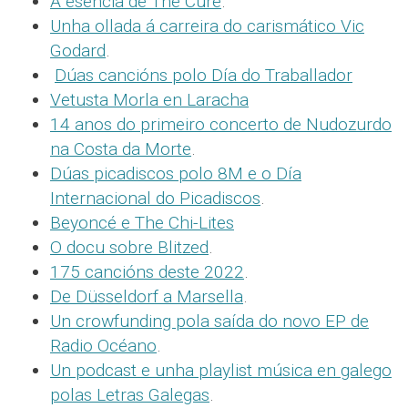
A esencia de The Cure
.
Unha ollada á carreira do carismático Vic
Godard
.
Dúas cancións polo Día do Traballador
Vetusta Morla en Laracha
14 anos do primeiro concerto de Nudozurdo
na Costa da Morte
.
Dúas picadiscos polo 8M e o Día
Internacional do Picadiscos
.
Beyoncé e The Chi-Lites
O docu sobre Blitzed
.
175 cancións deste 2022
.
De Düsseldorf a Marsella
.
Un crowfunding pola saída do novo EP de
Radio Océano
.
Un podcast e unha playlist música en galego
polas Letras Galegas
.