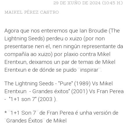
29 DE XUÑO DE 2024 (10:45 H.)
MAIKEL PÉREZ CASTRO
Agora que nos enteremos que Ian Broudie (The
Lightning Seeds) perdeu o xuizo (por non
presentarse nen el, nen ningún representante da
compañía ao xuizo) por plaxio contra Mikel
Erentxun, deixamos un par de temas de Mikel
Erentxun e de dónde se puido ¨inspirar¨.
The Lightning Seeds - "Pure" (1989) Vs Mikel
Erentxun - Grandes éxitos" (2001) Vs Fran Perea
- "1+1 son 7" (2003 ).
* ¨1+1 Son 7¨ de Fran Perea é unha versión de
¨Grandes Éxitos¨ de Mikel