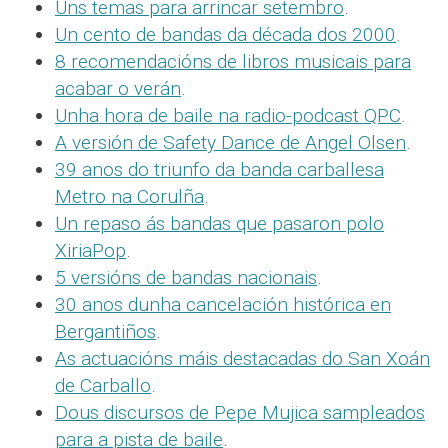
Uns temas para arrincar setembro
.
Un cento de bandas da década dos 2000
.
8 recomendacións de libros musicais para
acabar o verán
.
Unha hora de baile na radio-podcast QPC
.
A versión de Safety Dance de Angel Olsen
.
39 anos do triunfo da banda carballesa
Metro na Corulña
.
Un repaso ás bandas que pasaron polo
XiriaPop
.
5 versións de bandas nacionais
.
30 anos dunha cancelación histórica en
Bergantiños
.
As actuacións máis destacadas do San Xoán
de Carballo
.
Dous discursos de Pepe Mujica sampleados
para a pista de baile
.