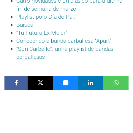
Catro novidades e un clásico para a última
fin de semana de marzo
.
Playlist polo Día do Pai
.
Baiuca
.
“Tu Futura Ex Mujer”
.
Coñecendo a banda carballesa "Apart”
“Son Carballo”, unha playlist de bandas
carballesas