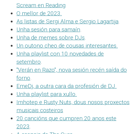
Scream en Reading
O mellor de 2023.
As listas de Sergi Alma e Sergio Lagartija
.
Unha sesión para samaín
.
Unha de memes sobre DJs
.
Un outono cheo de cousas interesantes.
Unha playlist con 10 novedades de
setembro
.
"Verán en Razo", nova sesión recén saída do
forno
.
EmeDj, a outra cara da profesión de DJ.
Unha playlist para xullo.
Imhotep e Rusty Nuts, dous nosos proxectos
musicais costeiros
20 cancións que cumpren 20 anos este
2023
.