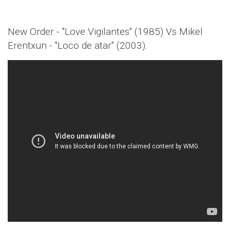
New Order - "Love Vigilantes" (1985) Vs Mikel
Erentxun - "Loco de atar" (2003).