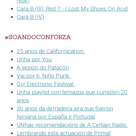
(edit)
Cara B (III): Red 7 - I Lost My Shoes On Acid
Cara B (IV)
#SOANDOCONFORZA
25 anos de Californication.
Unha por You
A sesión do Patacón
.
Vai por ti, Niño Punk.
Go! Electronic Festival.
Unha playlist con temazos que cumplen 20
anos
30 anos da derradeira xira que fixeron
Nirvana por España e Portugal
.
UNhas recomendacións de A Certain Radio.
Lembrando esta actuación de Primal