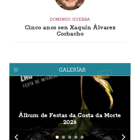
DOMINGO GUERRA
Cinco anos sen Xaquín Álvarez
Corbacho
GALERÍAS
Álbum de Festas da Costa da Morte
A
2026