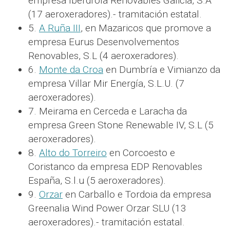
empresa Iberdrola Renovables Galicia, S.A
(17 aeroxeradores).- tramitación estatal.
5.
A Ruña III
, en Mazaricos que promove a
empresa Eurus Desenvolvementos
Renovables, S.L (4 aeroxeradores).
6.
Monte da Croa
en Dumbría e Vimianzo da
empresa Villar Mir Energía, S.L.U. (7
aeroxeradores).
7. Meirama en Cerceda e Laracha da
empresa Green Stone Renewable IV, S.L (5
aeroxeradores).
8.
Alto do Torreiro
en Corcoesto e
Coristanco da empresa EDP Renovables
España, S.l.u (5 aeroxeradores).
9.
Orzar
en Carballo e Tordoia da empresa
Greenalia Wind Power Orzar SLU (13
aeroxeradores).- tramitación estatal.