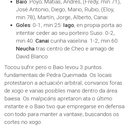
Baio
: Poyo; Matías, Andrés, (Fredy, min.71),
José Antonio, Diego, Mario, Rubio, (Eloy,
min.78), Martín, Jorge, Alberto, Canai.
Goles
: 0-1, min.25:
Iago
, en propia porta ao
intentar ceder ao seu porteiro Suso. 0-2,
min.40:
Canai
cunha vaselina. 1-2, min.60:
Neucha
tras centro de Cheo e amago de
David Blanco.
Tocou sufrir pero o Baio levou 3 puntos
fundamentais de Pedra Queimada. Os locais
protestaron a actuación arbitral, convarios foras
de xogo e varias posibles mans dentro da área
baiesa. Os malpicáns apretaron ata o último
instante e o Baio tivo que empregarse en defensa
con todo para manter a vantaxe, buscandos os
cortes no xogo.