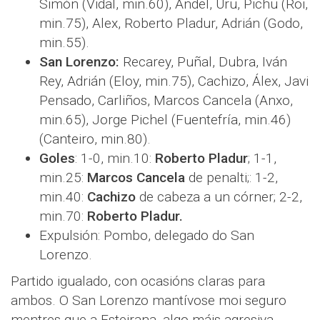
Simón (Vidal, min.60), Andel, Uru, Pichu (Roi,
min.75), Alex, Roberto Pladur, Adrián (Godo,
min.55).
San Lorenzo:
Recarey, Puñal, Dubra, Iván
Rey, Adrián (Eloy, min.75), Cachizo, Álex, Javi
Pensado, Carliños, Marcos Cancela (Anxo,
min.65), Jorge Pichel (Fuentefría, min.46)
(Canteiro, min.80).
Goles
: 1-0, min.10:
Roberto Pladur
; 1-1,
min.25:
Marcos Cancela
de penalti;: 1-2,
min.40:
Cachizo
de cabeza a un córner; 2-2,
min.70:
Roberto Pladur.
Expulsión: Pombo, delegado do San
Lorenzo.
Partido igualado, con ocasións claras para
ambos. O San Lorenzo mantívose moi seguro
mentres que a Esteirana, algo máis agresiva,