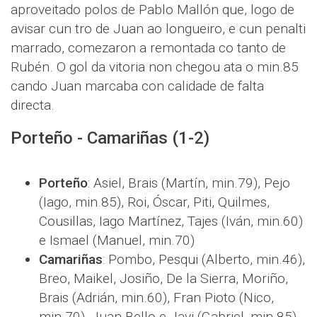
aproveitado polos de Pablo Mallón que, logo de
avisar cun tro de Juan ao longueiro, e cun penalti
marrado, comezaron a remontada co tanto de
Rubén. O gol da vitoria non chegou ata o min.85
cando Juan marcaba con calidade de falta
directa.
Porteño - Camariñas (1-2)
Porteño
: Asiel, Brais (Martín, min.79), Pejo
(Iago, min.85), Roi, Óscar, Piti, Quilmes,
Cousillas, Iago Martínez, Tajes (Iván, min.60)
e Ismael (Manuel, min.70)
Camariñas
: Pombo, Pesqui (Alberto, min.46),
Breo, Maikel, Josiño, De la Sierra, Moriño,
Brais (Adrián, min.60), Fran Pioto (Nico,
min.70), Juan Bello e Javi (Gabriel, min.85).