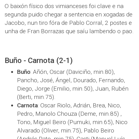
O baixón físico dos vimianceses foi clave e na
segunda puido chegar a sentencia en xogadas de
Jacobo, nun tiro fóra de Pablo Corral, 2 postes e
unha de Fran Borrazas que saíu lambendo o pao.
Buño - Carnota (2-1)
Buño
: Añón, Oscar (Daviciño, min.80),
Pancho, José, Ángel, Dourado, Fernando,
Diego, Jorge (Emilio, min.50), Juan, Rubén
(Berti, min.75).
Carnota
: Oscar Riolo, Adrián, Brea, Nico,
Pedro, Manolo Chouza (Deme, min.85) ,
Tono, Miguel Beiro (Pumuki, min.65), Nico
Alvarado (Oliver, min.75), Pablo Beiro
(Andrés Pato, min.75), Casti (Manuel Luís,