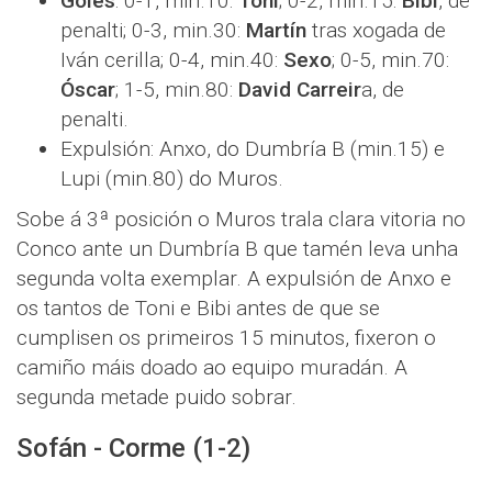
Goles
: 0-1, min.10:
Toni
; 0-2, min.15:
Bibi
, de
penalti; 0-3, min.30:
Martín
tras xogada de
Iván cerilla; 0-4, min.40:
Sexo
; 0-5, min.70:
Óscar
; 1-5, min.80:
David Carreir
a, de
penalti.
Expulsión: Anxo, do Dumbría B (min.15) e
Lupi (min.80) do Muros.
Sobe á 3ª posición o Muros trala clara vitoria no
Conco ante un Dumbría B que tamén leva unha
segunda volta exemplar. A expulsión de Anxo e
os tantos de Toni e Bibi antes de que se
cumplisen os primeiros 15 minutos, fixeron o
camiño máis doado ao equipo muradán. A
segunda metade puido sobrar.
Sofán - Corme (1-2)