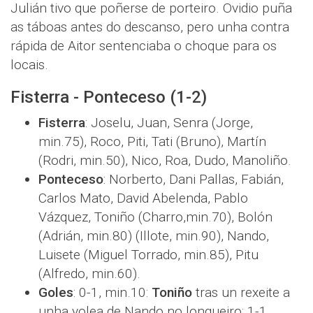
Julián tivo que poñerse de porteiro. Ovidio puña
as táboas antes do descanso, pero unha contra
rápida de Aitor sentenciaba o choque para os
locais.
Fisterra - Ponteceso (1-2)
Fisterra
: Joselu, Juan, Senra (Jorge,
min.75), Roco, Piti, Tati (Bruno), Martín
(Rodri, min.50), Nico, Roa, Dudo, Manoliño.
Ponteceso
: Norberto, Dani Pallas, Fabián,
Carlos Mato, David Abelenda, Pablo
Vázquez, Toniño (Charro,min.70), Bolón
(Adrián, min.80) (Illote, min.90), Nando,
Luisete (Miguel Torrado, min.85), Pitu
(Alfredo, min.60).
Goles
: 0-1, min.10:
Toniño
tras un rexeite a
unha volea de Nando no longueiro; 1-1,