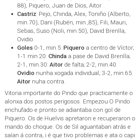
88), Piquero, Juan de Dios, Aitor .
Castriz
: Pejo, Chinda, Alex, Toniño (Alberto,
min.70), Dani (Rubén, min.,85), Fili, Mauri,
Sebas, Suso (Noli, min.50), David Brenlla,
Ovidio.
Goles
0-1, min.5:
Piquero
a centro de Víctor;
1-1 min 20:
Chinda
a pase de David Brenlla;
2-1, min.30:
Aitor
de falta; 2-2, min.40:
Ovidio
nunha xogada individual, 3-2, min.65:
Aitor
nuha contra.
Vitoria importante do Pindo que practicamente o
alonxa dos postos perigosos. Empezou O Pindo
enchufado e pronto se adiantaba con gol de
Piquero. Os de Huelvis apretaron e recuperaron o
mando do choque. Os de Sil aguantaban atrás e
saían á contra, i é que tivo problemas e ata o capi