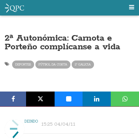
2ª Autonómica: Carnota e
Porteño complícanse a vida
DEPORTES
FÚTBOL DA COSTA
2ª GALICIA
DEINDO
15:25 04/04/11