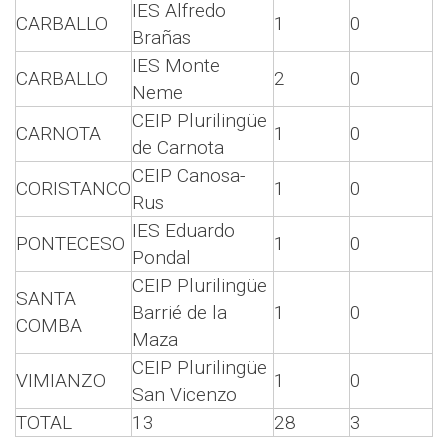
IES Alfredo
CARBALLO
1
0
Brañas
IES Monte
CARBALLO
2
0
Neme
CEIP Plurilingüe
CARNOTA
1
0
de Carnota
CEIP Canosa-
CORISTANCO
1
0
Rus
IES Eduardo
PONTECESO
1
0
Pondal
CEIP Plurilingüe
SANTA
Barrié de la
1
0
COMBA
Maza
CEIP Plurilingüe
VIMIANZO
1
0
San Vicenzo
TOTAL
13
28
3