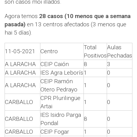
son casos moi illados.
Agora temos
28 casos (10 menos que a semana
pasada)
en 13 centros afectados (3 menos que
hai 5 días).
Total
Aulas
11-05-2021
Centro
Positivos
Pechadas
A LARACHA
CEIP Caión
8
3
A LARACHA
IES Agra Leborís
1
0
CEIP Ramón
A LARACHA
1
0
Otero Pedrayo
CPR Plurilingüe
CARBALLO
1
0
Artai
IES Isidro Parga
CARBALLO
8
0
Pondal
CARBALLO
CEIP Fogar
1
0