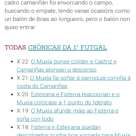
cadro camariñán foi envorcando o campo,
buscando o empate, tendo varias ocasións como
un balón de Brais ao longueiro, pero o balón non
quixo entrar.
TODAS
CRÓNICAS DA 1ª FUTGAL
X.22:
O Muxía ponse colíder e Castriz e
Camariñas alonxan o descenso
.
X.21
O Muxía fai soñar á parroquia corviña á
costa do Camariñas
.
X.20:
Esteirana e Fisterra reaccionan e o
Muxía colócase a 1 punto do liderato
.
X.19:
O Muxía afunde máis ao Fisterra e
soña con todo
.
X.18:
Fisterra e Esteirana quedan
descolgados nunha boa xornada para Muxía,