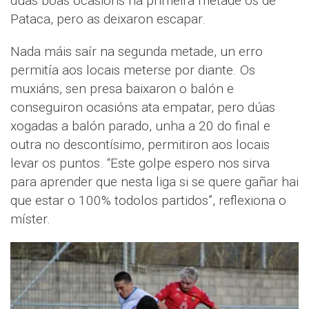
dúas boas ocasións na primeira metade os de
Pataca, pero as deixaron escapar.
Nada máis saír na segunda metade, un erro
permitía aos locais meterse por diante. Os
muxiáns, sen presa baixaron o balón e
conseguiron ocasións ata empatar, pero dúas
xogadas a balón parado, unha a 20 do final e
outra no descontísimo, permitiron aos locais
levar os puntos. “Este golpe espero nos sirva
para aprender que nesta liga si se quere gañar hai
que estar o 100% todolos partidos”, reflexiona o
míster.