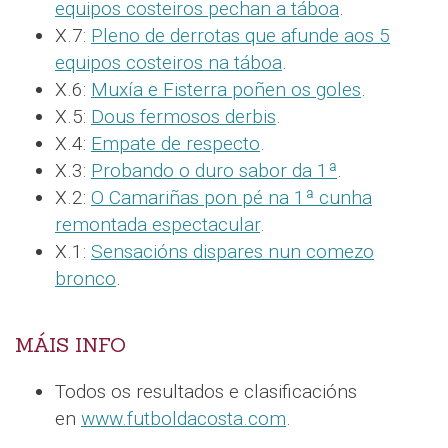
equipos costeiros pechan a táboa
.
X.7:
Pleno de derrotas que afunde aos 5
equipos costeiros na táboa
.
X.6:
Muxía e Fisterra poñen os goles
.
X.5:
Dous fermosos derbis
.
X.4:
Empate de respecto
.
X.3:
Probando o duro sabor da 1ª
.
X.2:
O Camariñas pon pé na 1ª cunha
remontada espectacular
.
X.1:
Sensacións dispares nun comezo
bronco
.
MÁIS INFO
Todos os resultados e clasificacións
en
www.futboldacosta.com
.