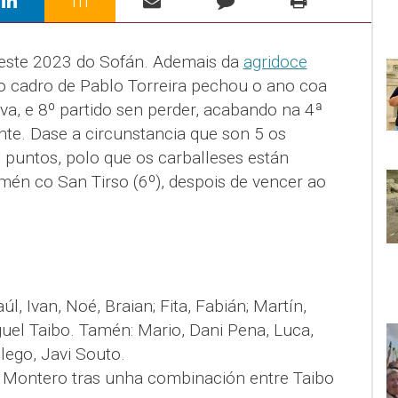
m
 deste 2023 do Sofán. Ademais da
agridoce
 o cadro de Pablo Torreira pechou o ano coa
iva, e 8º partido sen perder, acabando na 4ª
nte. Dase a circunstancia que son 5 os
puntos, polo que os carballeses están
amén co San Tirso (6º), despois de vencer ao
l, Ivan, Noé, Braian; Fita, Fabián; Martín,
uel Taibo. Tamén: Mario, Dani Pena, Luca,
lego, Javi Souto.
s Montero tras unha combinación entre Taibo