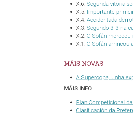
X.6:
Segunda vitoria se
X.5:
Importante primeir
X.4:
Accidentada derro
X.3:
Segundo 3-3 na c
X.2:
O Sofán mereceu 
X.1:
O Sofán arrincou 
MÁIS NOVAS
A Supercopa, unha exp
MÁIS INFO
Plan Competicional da
Clasificación da Pref