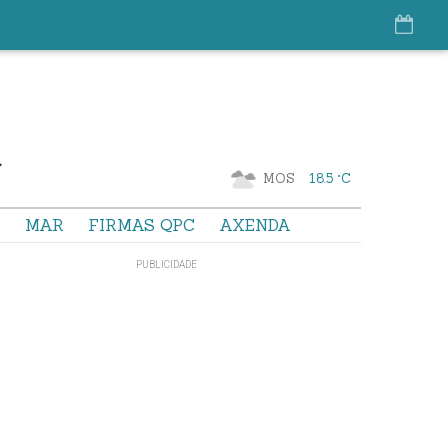
MOS
18.5 °C
S
MAR
FIRMAS QPC
AXENDA