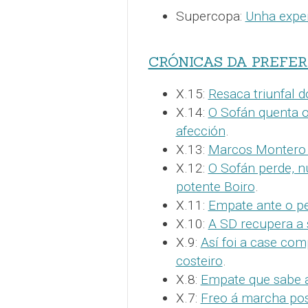
Supercopa:
Unha exper
CRÓNICAS DA PREFE
X.15:
Resaca triunfal 
X.14:
O Sofán quenta o 
afección
.
X.13:
Marcos Montero 
X.12:
O Sofán perde, n
potente Boiro
.
X.11:
Empate ante o p
X.10:
A SD recupera a 
X.9:
Así foi a case co
costeiro
.
X.8:
Empate que sabe 
X.7:
Freo á marcha pos