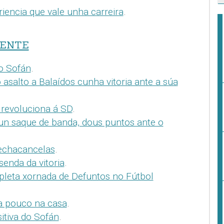
iencia que vale unha carreira
.
RENTE
do Sofán
.
asalto a Balaídos cunha vitoria ante a súa
revoluciona á SD
.
un saque de banda, dous puntos ante o
echacancelas
.
senda da vitoria
.
mpleta xornada de Defuntos no Fútbol
a pouco na casa
.
itiva do Sofán
.