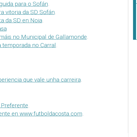
guida para o Sofán
.
a vitoria da SD Sofán
.
ta da SD en Noia
.
asa
máis no Municipal de Gallamonde
.
a temporada no Carral
.
eriencia que vale unha carreira
.
 Preferente
.
erente en www.futboldacosta.com
.