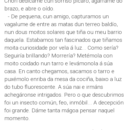
Chori dedícame cun sorriso pícaro, agárrame do
brazo, e abre o oído.
- De pequena, cun amigo, capturamos un
vagalume de entre as matas dun terreo baldío,
nun dous moitos solares que tiña ou meu barrio
daquela. Estabamos tan fascinados que tiñamos
moita curiosidade por vela á luz... Como sería?
Seguiría brillando? Morrería? Metémola con
moito coidado nun tarro e levámonola á súa
casa. En canto chegamos, sacamos o tarro e
puxémolo enriba da mesa da cociña, baixo a luz
do tubo fluorescente. A súa nai e irmáns
achegáronse intrigados. Pero o que descubrimos
foi un insecto común, feo, inmóbil... A decepción
foi grande. Dáme tanta mágoa pensar naquel
momento.