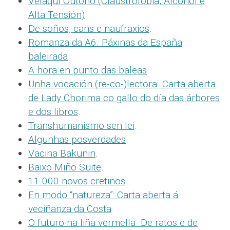
Velaquí Outono (Claustrofobia, Alcohol e
Alta Tensión)
De soños, cans e naufraxios
.
Romanza da A6. Páxinas da España
baleirada
.
A hora en punto das baleas
.
Unha vocación (re-co-)lectora. Carta aberta
de Lady Chorima co gallo do día das árbores
e dos libros
.
Transhumanismo sen lei
.
Algunhas posverdades
.
Vacina Bakunin
.
Baixo Miño Suite
.
11.000 novos cretinos
En modo “natureza”: Carta aberta á
veciñanza da Costa
O futuro na liña vermella. De ratos e de