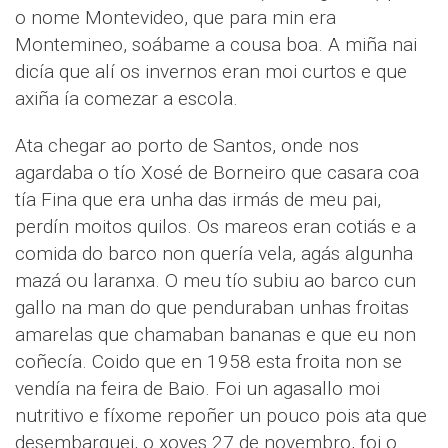
o nome Montevideo, que para min era
Montemineo, soábame a cousa boa. A miña nai
dicía que alí os invernos eran moi curtos e que
axiña ía comezar a escola.
Ata chegar ao porto de Santos, onde nos
agardaba o tío Xosé de Borneiro que casara coa
tía Fina que era unha das irmás de meu pai,
perdín moitos quilos. Os mareos eran cotiás e a
comida do barco non quería vela, agás algunha
mazá ou laranxa. O meu tío subiu ao barco cun
gallo na man do que penduraban unhas froitas
amarelas que chamaban bananas e que eu non
coñecía. Coido que en 1958 esta froita non se
vendía na feira de Baio. Foi un agasallo moi
nutritivo e fíxome repoñer un pouco pois ata que
desembarquei, o xoves 27 de novembro, foi o