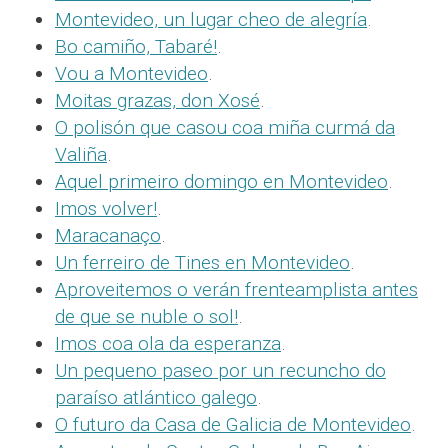
Montevideo, un lugar cheo de alegría
.
Bo camiño, Tabaré!
.
Vou a Montevideo
.
Moitas grazas, don Xosé
.
O polisón que casou coa miña curmá da
Valiña
.
Aquel primeiro domingo en Montevideo
.
Imos volver!
.
Maracanaço
.
Un ferreiro de Tines en Montevideo
.
Aproveitemos o verán frenteamplista antes
de que se nuble o sol!
.
Imos coa ola da esperanza
.
Un pequeno paseo por un recuncho do
paraíso atlántico galego
.
O futuro da Casa de Galicia de Montevideo
.