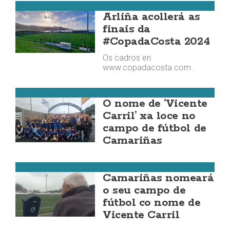
Fútbol da Costa
Arliña acollerá as
finais da
#CopadaCosta 2024
Os cadros en
www.copadacosta.com .
Camariñas
O nome de ‘Vicente
Carril’ xa loce no
campo de fútbol de
Camariñas
Camariñas
Camariñas nomeará
o seu campo de
fútbol co nome de
Vicente Carril