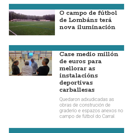
Carnota
O campo de fútbol
de Lombáns terá
nova iluminación
Carballo
Case medio millón
de euros para
mellorar as
instalacións
deportivas
carballesas
Quedaron adxudicadas as
obras de construción de
graderío e espazos anexos no
campo de fútbol do Carral.
Zas