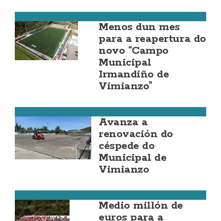
Fútbol da Costa
Menos dun mes
para a reapertura do
novo “Campo
Municipal
Irmandiño de
Vimianzo”
Vimianzo
Avanza a
renovación do
céspede do
Municipal de
Vimianzo
Cee
Medio millón de
euros para a