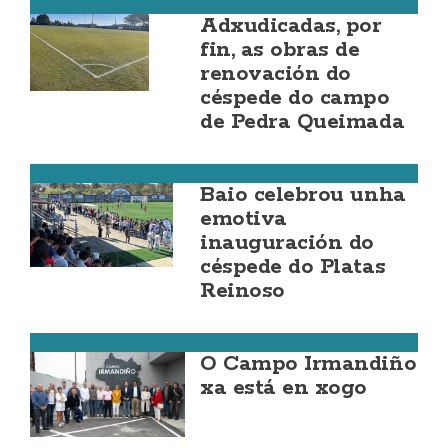
Malpica
Adxudicadas, por
fin, as obras de
renovación do
céspede do campo
de Pedra Queimada
Fútbol da Costa
Baio celebrou unha
emotiva
inauguración do
céspede do Platas
Reinoso
Vimianzo
O Campo Irmandiño
xa está en xogo