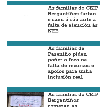
Carballo
As familias do CEIP
Bergantiños fartan
e saen á rúa ante a
falta de atención ás
NEE
Cee
As familias de
Paseniño piden
poñer o foco na
falta de recursos e
apoios para unha
inclusión real
Carballo
As familias do CEIP
Bergantiños
comezan as