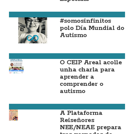
Cee
#somosinfinitos
polo Día Mundial do
Autismo
Camariñas
O CEIP Areal acolle
unha charla para
aprender a
comprender o
autismo
Corcubión
A Plataforma
Reiseñores
NEE/NEAE prepara