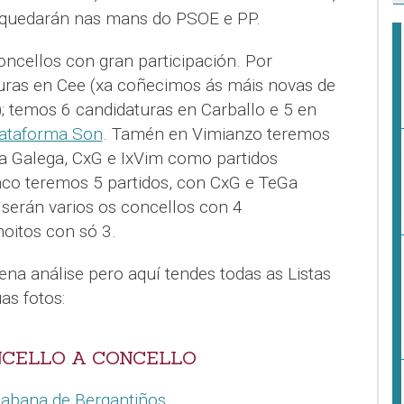
s quedarán nas mans do PSOE e PP.
oncellos con gran participación. Por
uras en Cee (xa coñecimos ás máis novas de
); temos 6 candidaturas en Carballo e 5 en
ataforma Son
. Tamén en Vimianzo teremos
ra Galega, CxG e IxVim como partidos
nco teremos 5 partidos, con CxG e TeGa
 serán varios os concellos con 4
oitos con só 3.
a análise pero aquí tendes todas as Listas
as fotos:
NCELLO A CONCELLO
 Cabana de Bergantiños
.