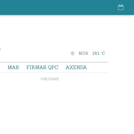
MOS
18.1 °C
S
MAR
FIRMAS QPC
AXENDA