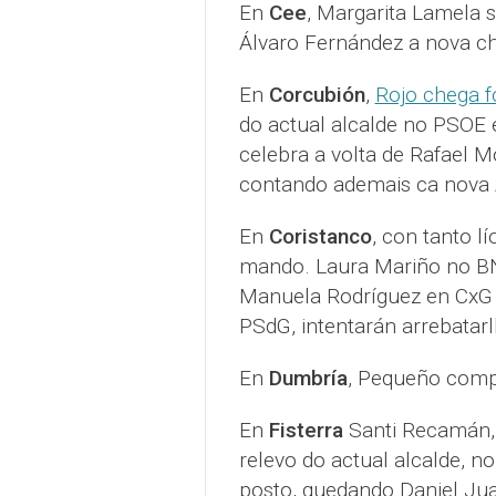
En
Cee
, Margarita Lamela 
Álvaro Fernández a nova c
En
Corcubión
,
Rojo chega 
do actual alcalde no PSOE
celebra a volta de Rafael 
contando ademais ca nova 
En
Coristanco
, con tanto lí
mando. Laura Mariño no BN
Manuela Rodríguez en CxG
PSdG, intentarán arrebatarl
En
Dumbría
, Pequeño comp
En
Fisterra
Santi Recamán, 
relevo do actual alcalde, n
posto, quedando Daniel Jua