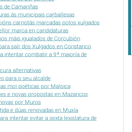
tas de Camariñas
.
uras ás municipais carballesas
.
cións carnotás marcadas polos xulgados
.
ellor marca en candidaturas
.
ios máis igualados de Corcubión
.
 para saír dos Xulgados en Coristanco
.
a intentar combatir a 9ª maioría de
cura alternativas
.
o para o seu alcalde
.
ras moi poéticas por Malpica
.
xes e novas propostas en Mazaricos
.
 novas por Muros
.
etida e dúas renovadas en Muxía
.
para intentar evitar a sexta lexislatura de