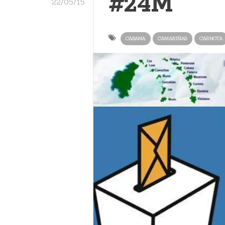
#24M
22/05/15
CABANA
CAMARIÑAS
CARNOTA