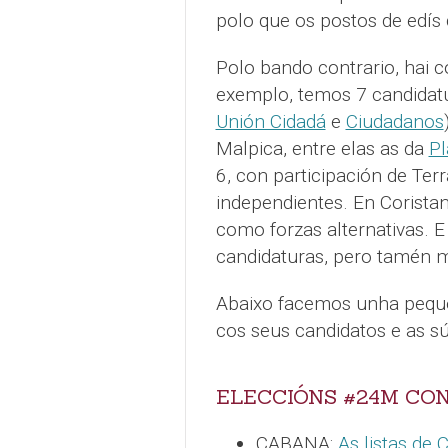
polo que os postos de edí
Polo bando contrario, hai c
exemplo, temos 7 candidat
Unión Cidadá
e
Ciudadanos
Malpica, entre elas as da
Pl
6, con participación de Ter
independientes. En Corista
como forzas alternativas. E
candidaturas, pero tamén m
Abaixo facemos unha pequen
cos seus candidatos e as sú
ELECCIÓNS #24M CO
CABANA:
As listas de