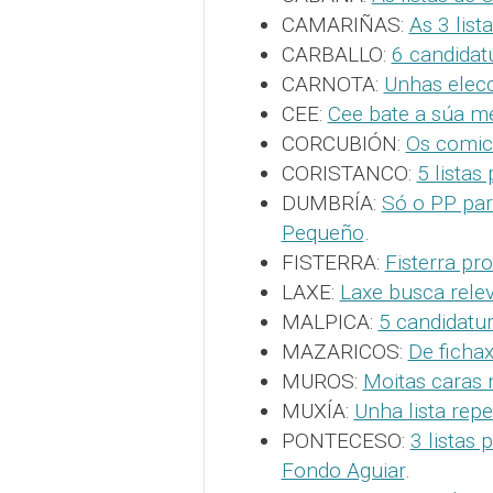
CAMARIÑAS:
As 3 lis
CARBALLO:
6 candidat
CARNOTA:
Unhas elec
CEE:
Cee bate a súa m
CORCUBIÓN:
Os comic
CORISTANCO:
5 listas
DUMBRÍA:
Só o PP par
Pequeño
.
FISTERRA:
Fisterra pro
LAXE:
Laxe busca relev
MALPICA:
5 candidatu
MAZARICOS:
De ficha
MUROS:
Moitas caras
MUXÍA:
Unha lista rep
PONTECESO:
3 listas 
Fondo Aguiar
.