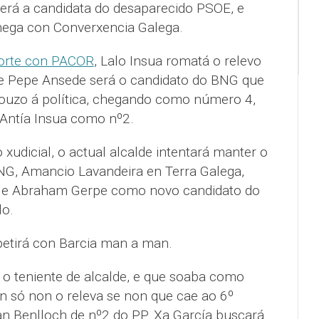
será a candidata do desaparecido PSOE, e
hega con Converxencia Galega.
forte con PACOR
, Lalo Insua romatá o relevo
 e Pepe Ansede será o candidato do BNG que
Mouzo á política, chegando como número 4,
Antía Insua como nº2.
o xudicial, o actual alcalde intentará manter o
G, Amancio Lavandeira en Terra Galega,
 e Abraham Gerpe como novo candidato do
lo.
etirá con Barcia man a man.
o teniente de alcalde, e que soaba como
on só non o releva se non que cae ao 6º
n Benlloch de nº2 do PP. Xa García buscará