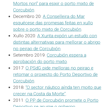
Mortos non" para esixir o porto mixto de
Corcubión
.
Decembro 20:
A Conselleira do Mar
esquécese das promesas feitas en xullo
sobre o porto mixto de Corcubión
.
Xullo 2020:
A Xunta expón un estudo con
distintas alternativas para mellorar o abrigo
no peirao de Corcubión
.
Setembro 2019:
Corcubión espera a
aprobación do porto mixto
.
2017:
O PSdG pide melloras no peirao e
retomar o proxecto do Porto Deportivo de
Corcubión
.
2018:
“O sector náutico aínda ten moito que
crecer na Costa da Morte”
.
2011:
O PP de Corcubión promete o Porto
Deportivo se asume o goberno
.