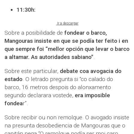
11:30h:
Ir a descargar
Sobre a posibilidade de
fondear o barco,
Mangouras insiste en que se podía ter feito i en
que sempre foi “mellor opción que levar o barco
a altamar. As autoridades sabiano"
.
Sobre este particular,
debate coa avogacia do
estado
. O letrado pregunta si “co calado do
barco, 16 metros despois do alonxamento
segundo declarara vostede,
era imposible
fondea
r”.
Sobre recibir ou non remolque. O avogado insiste
na presunta desobediencia de Mangouras que o
capitán nega “O remolque podía ser moi caro,