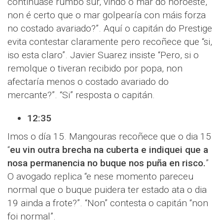
continuase rumbo sur, vindo o mar do noroeste,
non é certo que o mar golpearía con máis forza
no costado avariado?”. Aquí o capitán do Prestige
evita contestar claramente pero recoñece que “si,
iso esta claro”. Javier Suarez insiste “Pero, si o
remolque o tiveran recibido por popa, non
afectaría menos o costado avariado do
mercante?”. “Si” resposta o capitán.
12:35
Imos o día 15. Mangouras recoñece que o dia 15
“
eu vin outra brecha na cuberta e indiquei que a
nosa permanencia no buque nos puña en risco.
”
O avogado replica “e nese momento pareceu
normal que o buque puidera ter estado ata o dia
19 ainda a frote?”. “Non” contesta o capitán “non
foi normal”.