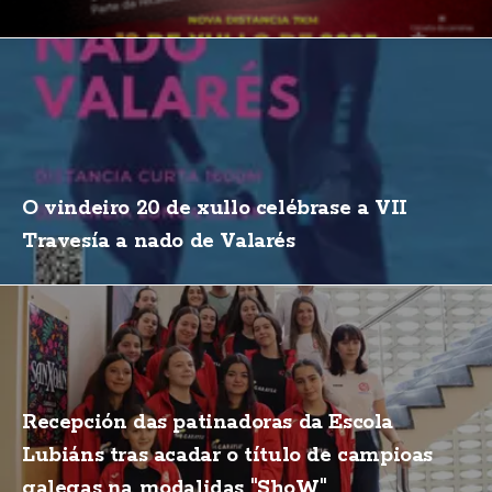
O vindeiro 20 de xullo celébrase a VII
Travesía a nado de Valarés
Recepción das patinadoras da Escola
Lubiáns tras acadar o título de campioas
galegas na modalidas "ShoW"