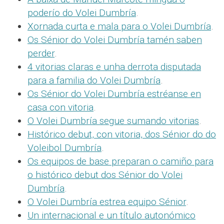
poderío do Volei Dumbría
.
Xornada curta e mala para o Volei Dumbría
.
Os Sénior do Volei Dumbría tamén saben
perder
.
4 vitorias claras e unha derrota disputada
para a familia do Volei Dumbría
.
Os Sénior do Volei Dumbría estréanse en
casa con vitoria
.
O Volei Dumbría segue sumando vitorias
.
Histórico debut, con vitoria, dos Sénior do do
Voleibol Dumbría
.
Os equipos de base preparan o camiño para
o histórico debut dos Sénior do Volei
Dumbría
.
O Volei Dumbría estrea equipo Sénior
.
Un internacional e un título autonómico