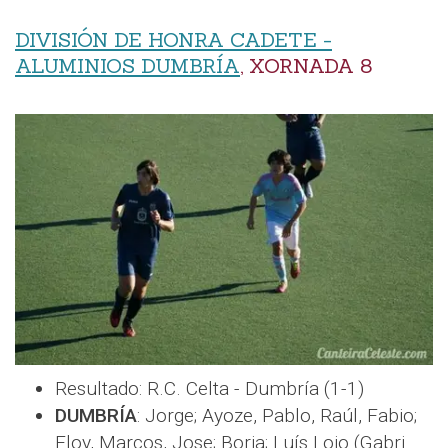
DIVISIÓN DE HONRA CADETE -
ALUMINIOS DUMBRÍA
, XORNADA 8
Resultado: R.C. Celta - Dumbría (1-1)
DUMBRÍA
: Jorge; Ayoze, Pablo, Raúl, Fabio;
Eloy, Marcos, Jose; Borja; Luís Lojo (Gabri