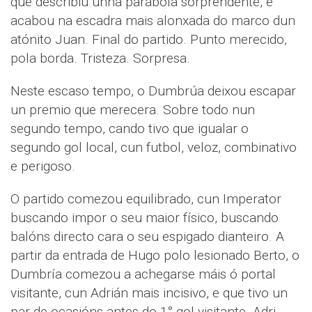
que describiu unha parábola sorprendente, e
acabou na escadra mais alonxada do marco dun
atónito Juan. Final do partido. Punto merecido,
pola borda. Tristeza. Sorpresa.
Neste escaso tempo, o Dumbrúa deixou escapar
un premio que merecera. Sobre todo nun
segundo tempo, cando tivo que igualar o
segundo gol local, cun futbol, veloz, combinativo
e perigoso.
O partido comezou equilibrado, cun Imperator
buscando impor o seu maior físico, buscando
balóns directo cara o seu espigado dianteiro. A
partir da entrada de Hugo polo lesionado Berto, o
Dumbría comezou a achegarse máis ó portal
visitante, cun Adrián mais incisivo, e que tivo un
par de ocasións antes do 1° gol visitante. Adri