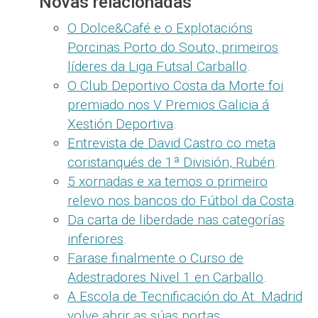
Novas relacionadas
O Dolce&Café e o Explotacións
Porcinas Porto do Souto, primeiros
líderes da Liga Futsal Carballo
.
O Club Deportivo Costa da Morte foi
premiado nos V Premios Galicia á
Xestión Deportiva
.
Entrevista de David Castro co meta
coristanqués de 1ª División, Rubén
.
5 xornadas e xa temos o primeiro
relevo nos bancos do Fútbol da Costa
.
Da carta de liberdade nas categorías
inferiores
.
Farase finalmente o Curso de
Adestradores Nivel 1 en Carballo
.
A Escola de Tecnificación do At. Madrid
volve abrir as súas portas
.