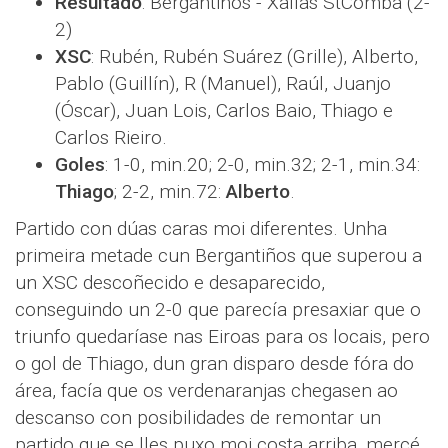
Resultado
: Bergantiños - Xallas StComba (2-
2)
XSC
: Rubén, Rubén Suárez (Grille), Alberto,
Pablo (Guillín), R (Manuel), Raúl, Juanjo
(Óscar), Juan Lois, Carlos Baio, Thiago e
Carlos Rieiro.
Goles
: 1-0, min.20; 2-0, min.32; 2-1, min.34:
Thiago
; 2-2, min.72:
Alberto
.
Partido con dúas caras moi diferentes. Unha
primeira metade cun Bergantiños que superou a
un XSC descoñecido e desaparecido,
conseguindo un 2-0 que parecía presaxiar que o
triunfo quedaríase nas Eiroas para os locais, pero
o gol de Thiago, dun gran disparo desde fóra do
área, facía que os verdenaranjas chegasen ao
descanso con posibilidades de remontar un
partido que se lles puxo moi costa arriba, mercé