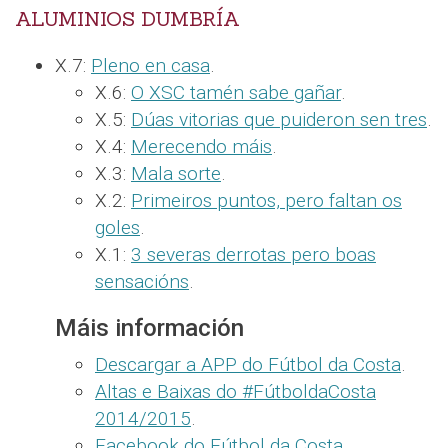
ALUMINIOS DUMBRÍA
X.7:
Pleno en casa
.
X.6:
O XSC tamén sabe gañar
.
X.5:
Dúas vitorias que puideron sen tres
.
X.4:
Merecendo máis
.
X.3:
Mala sorte
.
X.2:
Primeiros puntos, pero faltan os
goles
.
X.1:
3 severas derrotas pero boas
sensacións
.
Máis información
Descargar a APP do Fútbol da Costa
.
Altas e Baixas do #FútboldaCosta
2014/2015
.
Facebook do Fútbol da Costa
.