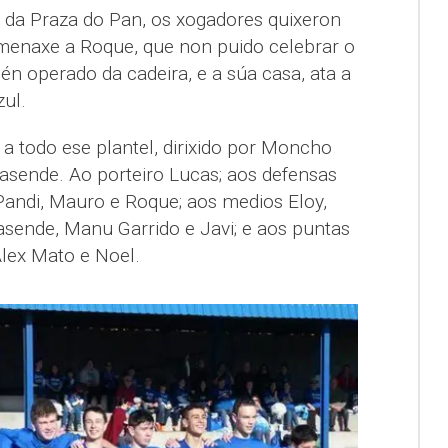
e da Praza do Pan, os xogadores quixeron
menaxe a Roque, que non puido celebrar o
cén operado da cadeira, e a súa casa, ata a
ul.
a todo ese plantel, dirixido por Moncho
sende. Ao porteiro Lucas; aos defensas
 Pandi, Mauro e Roque; aos medios Eloy,
sende, Manu Garrido e Javi; e aos puntas
Álex Mato e Noel.