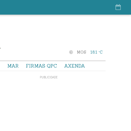
MOS
18.1 °C
S
MAR
FIRMAS QPC
AXENDA