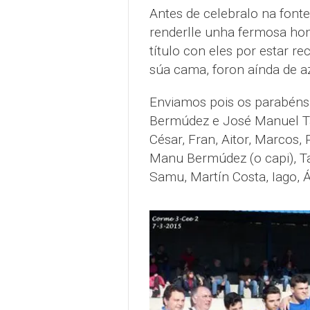
Antes de celebralo na font
renderlle unha fermosa ho
título con eles por estar re
súa cama, foron aínda de az
Enviamos pois os parabéns 
Bermúdez e José Manuel Ta
César, Fran, Aitor, Marcos,
Manu Bermúdez (o capi), Ta
Samu, Martín Costa, Iago, 