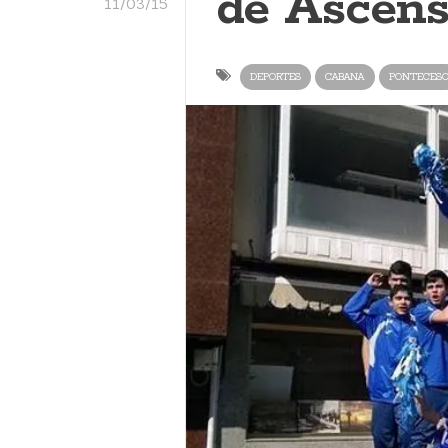
de Ascen
11/03/15
DEPORTES
CABANA
PONTECES