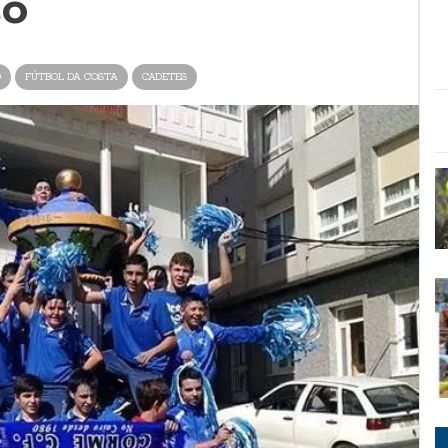
so
O
FÚTBOL DA COSTA
CADETES